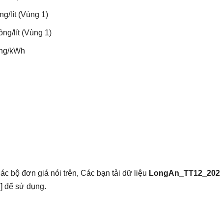
lít (Vùng 1)
g/lít (Vùng 1)
g/kWh
ác bộ đơn giá nói trên, Các bạn tải dữ liệu
LongAn_TT12_202
Ủ
] để sử dụng.