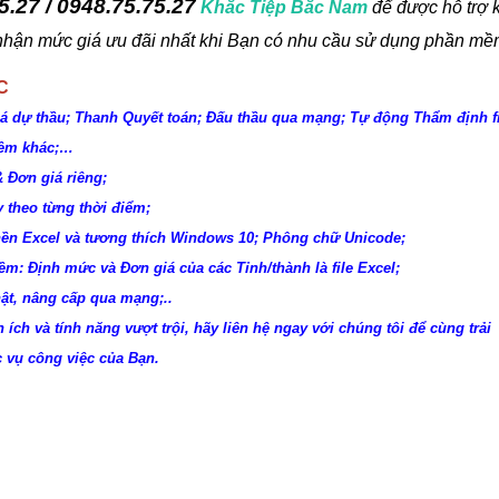
5.27 / 0948.75.75.27
Khắc Tiệp Bắc Nam
để được hỗ trợ k
 nhận mức giá ưu đãi nhất khi Bạn có nhu cầu sử dụng phần mề
C
iá dự thầu; Thanh Quyết toán; Đấu thầu qua mạng; Tự động Thẩm định f
mềm khác;…
 Đơn giá riêng;
 theo từng thời điểm;
nền Excel và tương thích Windows 10; Phông chữ Unicode;
m: Định mức và Đơn giá của các Tỉnh/thành là file Excel;
ật, nâng cấp qua mạng;..
n ích và tính năng vượt trội, hãy liên hệ ngay với chúng tôi để cùng trải
 vụ công việc của Bạn.