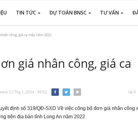
IỆU
TIN TỨC
DỰ TOÁN BNSC
TƯ VẤN
Đ
nhân công, giá ca máy năm 2022
ơn giá nhân công, giá ca
ted: 12 Thg 1, 2024 - 09:52
0
Facebook
Twitter
Quyết định số 319/QĐ-SXD
Về việc công bố đơn giá nhân công 
dựng trên địa bàn tỉnh Long An năm 2022