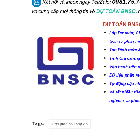
0981.75.7
Kết nối và Inbox ngay
Tel/Zalo:
và cung cấp mọi thông tin về
DỰ TOÁN BNSC
,
DỰ TOÁN BNS
Lập Dự toán; G
toán từ phần 
Tạo Định mức &
Tính Giá ca máy
Vận hành trên 
Dữ liệu phần mề
Tự động cập nh
Và rất nhiều tiệ
nghiệm và phục
Tags:
Đơn giá tỉnh Long An