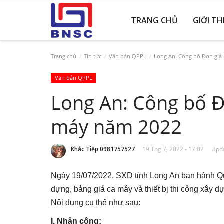
TRANG CHỦ
GIỚI TH
Trang chủ
Tin tức
Văn bản QPPL
Long An: Công bố Đơn giá 
Văn bản QPPL
Long An: Công bố Đ
máy năm 2022
Khắc Tiệp 0981757527
19 Thg 7, 2022 - 17:02
Upda
Ngày 19/07/2022, SXD tỉnh Long An ban hành 
dựng, bảng giá ca máy và thiết bị thi công xây 
Nội dung cụ thể như sau:
I. Nhân công: