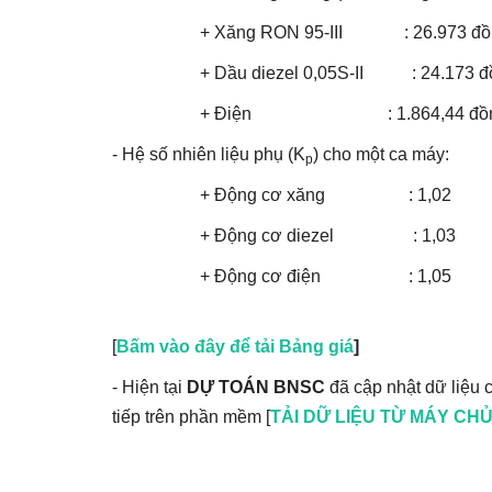
+ Xăng RON 95-III : 26.973 đồng/
+ Dầu diezel 0,05S-II : 24.173 đồn
+ Điện : 1.864,44 đồn
- Hệ số nhiên liệu phụ (K
) cho một ca máy:
p
+ Động cơ xăng : 1,02
+ Động cơ diezel : 1,03
+ Động cơ điện : 1,05
[
Bấm vào đây để tải Bảng giá
]
- Hiện tại
DỰ TOÁN BNSC
đã cập nhật dữ liệu c
tiếp trên phần mềm [
TẢI DỮ LIỆU TỪ MÁY CH