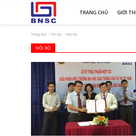
TRANG CHỦ
GIỚI TH
Trang chủ
Tin tức
Nội bộ
NỘI BỘ