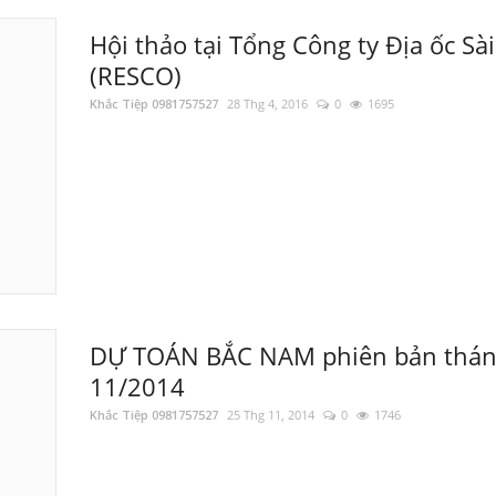
Hội thảo tại Tổng Công ty Địa ốc Sà
(RESCO)
Khắc Tiệp 0981757527
28 Thg 4, 2016
0
1695
DỰ TOÁN BẮC NAM phiên bản thá
11/2014
Khắc Tiệp 0981757527
25 Thg 11, 2014
0
1746