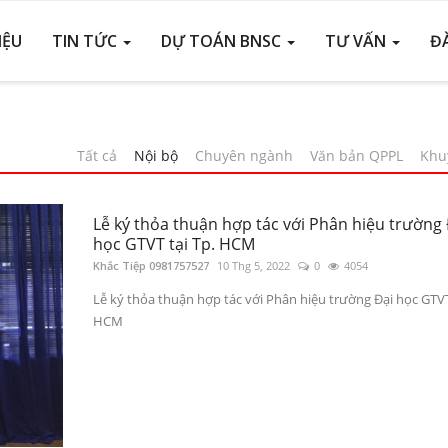
IỆU
TIN TỨC
DỰ TOÁN BNSC
TƯ VẤN
Đ
Tất cả
Nội bộ
Chuyên ngành
Văn bản QPPL
Khu
Lễ ký thỏa thuận hợp tác với Phân hiệu trường 
học GTVT tại Tp. HCM
Khắc Tiệp 0981757527
10 Thg 5, 2022
0
4054
Lễ ký thỏa thuận hợp tác với Phân hiệu trường Đại học GTVT
HCM