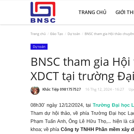
TRANG CHỦ
GIỚI TH
Trang chủ
Đào Tạo
Dự toán
BNSC tham gia Hội thảo chuyên 
Dự toán
BNSC tham gia Hội 
XDCT tại trường Đạ
Khắc Tiệp 0981757527
16 Thg 12, 2024 - 16:27
Upd
08h30' ngày 12/12/2024,
tại
Trường Đại học 
Tham dự hội thảo, về phía Trường Đại học 
Phạm Tuấn Anh, Ông Lê Hữu Thọ,... hiện là cá
khoa; về phía
Công ty TNHH Phần mềm xây d