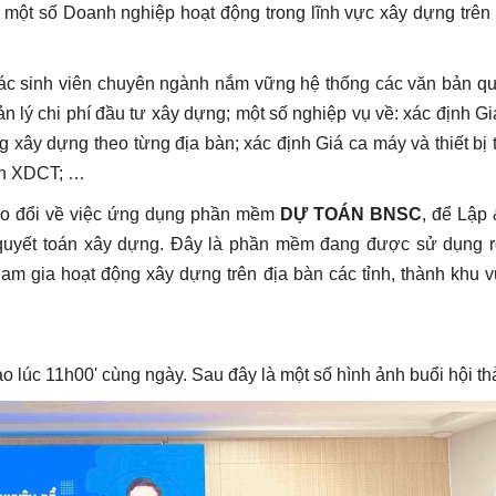
ện một số Doanh nghiệp hoạt động trong lĩnh vực xây dựng trên
 các sinh viên chuyên ngành nắm vững hệ thống các văn bản q
ản lý chi phí đầu tư xây dựng; một số nghiệp vụ về: xác định 
 xây dựng theo từng địa bàn; xác định Giá ca máy và thiết bị 
án XDCT; …
rao đổi về việc ứng dụng phần mềm
DỰ TOÁN BNSC
, để Lập
quyết toán xây dựng. Đây là phần mềm đang được sử dụng rộ
am gia hoạt động xây dựng trên địa bàn các tỉnh, thành khu 
ào lúc 11h00' cùng ngày. Sau đây là một số hình ảnh buổi hội th