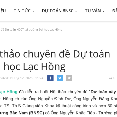
IỆU
TIN TỨC
DỰ TOÁN BNSC
TƯ VẤN
Đ
đề Dự toán XDCT tại trường Đại học Lạc Hồng
thảo chuyên đề Dự toán
i học Lạc Hồng
ated: 11 Thg 12, 2025 - 11:24
0
Facebook
Twitter
Lạc Hồng
đã diễn ra buổi Hội thảo chuyên đề "
Dự toán xây
Lạc Hồng có các Ông Nguyễn Đình Dư, Ông Nguyễn Đăng Kh
c TS, Th.S Giảng viên Khoa kỹ thuật công trình và hơn 30 si
ựng Bắc Nam (
BNSC
)
có Ông Nguyễn Khắc Tiệp - Trưởng p