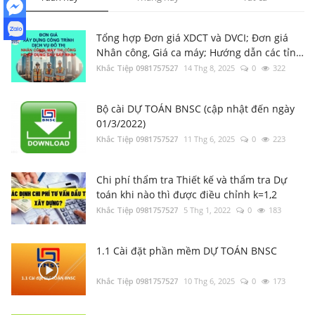
Nhân công, Giá ca máy; Hướng dẫn các tỉnh
thành
Khắc Tiệp 0981757527
14 Thg 8, 2025
0
24271
Tổng hợp Đơn giá XDCT và DVCI; Đơn giá
Nhân công, Giá ca máy; Hướng dẫn các tỉnh
thành
Khắc Tiệp 0981757527
14 Thg 8, 2025
0
322
1.1 Cài đặt phần mềm DỰ TOÁN BNSC
Khắc Tiệp 0981757527
10 Thg 6, 2025
0
21241
Bộ cài DỰ TOÁN BNSC (cập nhật đến ngày
01/3/2022)
Khắc Tiệp 0981757527
11 Thg 6, 2025
0
223
2.51 Lập Dự toán - Dự thầu xây dựng công
trình
Khắc Tiệp 0981757527
2 Thg 6, 2025
0
12437
Chi phí thẩm tra Thiết kế và thẩm tra Dự
toán khi nào thì được điều chỉnh k=1,2
Khắc Tiệp 0981757527
5 Thg 1, 2022
0
183
5.4 Lập Dự toán theo phương pháp bù trừ
chênh lệch, giá Dự thầu tại Tiền Giang năm
2023
Khắc Tiệp 0981757527
1 Thg 6, 2025
0
5285
1.1 Cài đặt phần mềm DỰ TOÁN BNSC
Khắc Tiệp 0981757527
10 Thg 6, 2025
0
173
Tổng hợp Thông báo giá Vật liệu xây dựng
các tỉnh thành
Khắc Tiệp 0981757527
16 Thg 5, 2024
0
15403