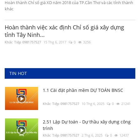
Hoàn thành Chỉ số giá XD năm 2018 của TP.Cần Thơ và các tỉnh thành
khác
Khắc Tiệp 0981757527
9 Thg 5, 2022
0
13789
Hoàn thành việc xác định Chỉ số giá xây dựng
3.2 Thẩm định file Dự toán khác
tỉnh Tây Ninh...
Khắc Tiệp 0981757527
7 Thg 5, 2022
0
5387
Khắc Tiệp 0981757527
15 Thg 6, 2017
0
3256
Tổng hợp Đơn giá XDCT và DVCI; Đơn giá
Nhân công, Giá ca máy; Hướng dẫn các tỉnh
thành
Khắc Tiệp 0981757527
14 Thg 8, 2025
0
24271
TIN HOT
1.1 Cài đặt phần mềm DỰ TOÁN BNSC
Khắc Tiệp 0981757527
10 Thg 6, 2025
0
21241
2.51 Lập Dự toán - Dự thầu xây dựng công
trình
Khắc Tiệp 0981757527
2 Thg 6, 2025
0
12437
Tổng hợp Thông báo giá Vật liệu xây dựng