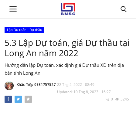
Lập Dự toán - Dự thầu
Đăng nhập
Đăng ký
5.3 Lập Dự toán, giá Dự thầu tại
Long An năm 2022
Trang chủ
Hướng dẫn lập Dự toán, xác định giá Dự thầu XD trên địa
Giới thiệu
bàn tỉnh Long An
Tin tức
Khắc Tiệp 0981757527
22 Thg 2, 2022 - 08:49
Updated: 10 Thg 8, 2023 - 16:27
0
3245
Dự toán BNSC
Tư vấn
Đào Tạo