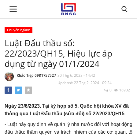
Chuyên ngành
Đăng nhập
Đăng ký
Luật Đấu thầu số:
22/2023/QH15, Hiệu lực áp
Trang chủ
dụng từ ngày 01/1/2024
Giới thiệu
Khắc Tiệp 0981757527
30 Thg 6, 2023 - 14:42
Updated: 22 Thg 2, 2024 - 09:24
Tin tức
0
16902
Dự toán BNSC
Ngày 23/6/2023. Tại kỳ họp số 5, Quốc hội khóa XV đã
thông qua Luật Đấu thầu (sửa đổi) số 22/2023/QH15
Tư vấn
- Luật này quy định về quản lý nhà nước đối với hoạt động
Đào Tạo
đấu thầu; thẩm quyền và trách nhiệm của các cơ quan, tổ