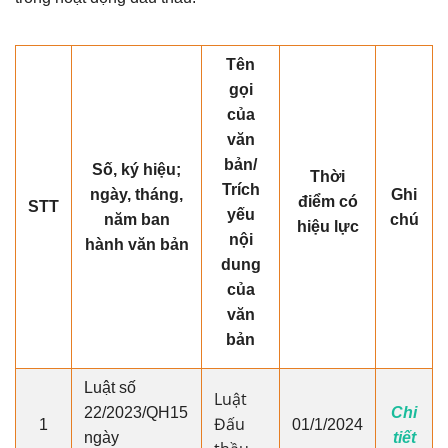
Tên
gọi
của
văn
bản/
Số, ký hiệu;
Thời
Trích
ngày, tháng,
Ghi
điểm có
STT
yếu
năm ban
chú
hiệu lực
nội
hành văn bản
dung
của
văn
bản
Luật số
Luật
22/2023/QH15
Chi
Đấu
1
01/1/2024
ngày
tiết