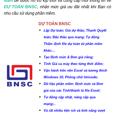
Nam
để được hỗ trợ kịp thời và cung cấp mọi thông tin về
DỰ TOÁN BNSC
, nhận mức giá ưu đãi nhất khi Bạn có
nhu cầu sử dụng phần mềm.
DỰ TOÁN BNSC
Lập Dự toán; Giá dự thầu; Thanh Quyết
toán; Đấu thầu qua mạng; Tự động
Thẩm định file dự toán từ phần mềm
khác;…
Tạo Định mức & Đơn giá riêng;
Tính Giá ca máy theo từng thời điểm;
Vận hành trên nền Excel và tương thích
Windows 10; Phông chữ Unicode;
Dữ liệu phần mềm: Định mức và Đơn
giá của các Tỉnh/thành là file Excel;
Tự động cập nhật, nâng cấp qua
mạng;..
Và rất nhiều tiện ích và tính năng vượt