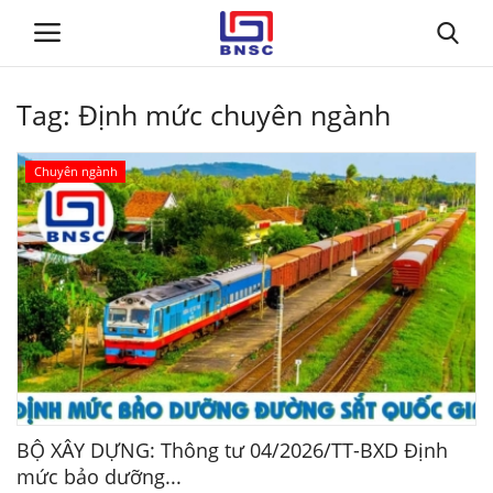
Tag:
Định mức chuyên ngành
Đăng nhập
Đăng ký
Chuyên ngành
Trang chủ
Giới thiệu
Tin tức
Dự toán BNSC
Tư vấn
BỘ XÂY DỰNG: Thông tư 04/2026/TT-BXD Định
mức bảo dưỡng...
Đào Tạo