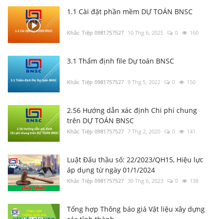
2023
Khắc Tiệp 0981757527
1 Thg 6, 2025
0
5272
1.1 Cài đặt phần mềm DỰ TOÁN BNSC
Khắc Tiệp 0981757527
10 Thg 6, 2025
0
160
Tổng hợp Thông báo giá Vật liệu xây dựng
các tỉnh thành
Khắc Tiệp 0981757527
16 Thg 5, 2024
0
15361
3.1 Thẩm định file Dự toán BNSC
Khắc Tiệp 0981757527
9 Thg 5, 2022
0
150
3.1 Thẩm định file Dự toán BNSC
Khắc Tiệp 0981757527
9 Thg 5, 2022
0
13766
2.56 Hướng dẫn xác định Chi phí chung
trên DỰ TOÁN BNSC
Khắc Tiệp 0981757527
7 Thg 2, 2020
0
141
3.2 Thẩm định file Dự toán khác
Khắc Tiệp 0981757527
7 Thg 5, 2022
0
5386
Luật Đấu thầu số: 22/2023/QH15, Hiệu lực
áp dụng từ ngày 01/1/2024
Khắc Tiệp 0981757527
30 Thg 6, 2023
0
138
Tổng hợp Thông báo giá Vật liệu xây dựng