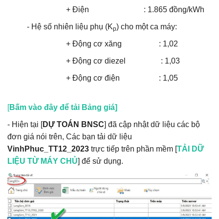
+ Điện : 1.865 đồng/kWh
- Hệ số nhiên liệu phụ (K
) cho một ca máy:
p
+ Động cơ xăng : 1,02
+ Động cơ diezel : 1,03
+ Động cơ điện : 1,05
[
Bấm vào đây để tải Bảng giá]
- Hiện tại [
DỰ TOÁN BNSC
] đã cập nhật dữ liệu các bộ
đơn giá nói trên, Các bạn tải dữ liệu
VinhPhuc_TT12_2023
trực tiếp trên phần mềm [
TẢI DỮ
LIỆU TỪ MÁY CHỦ
] để sử dụng.