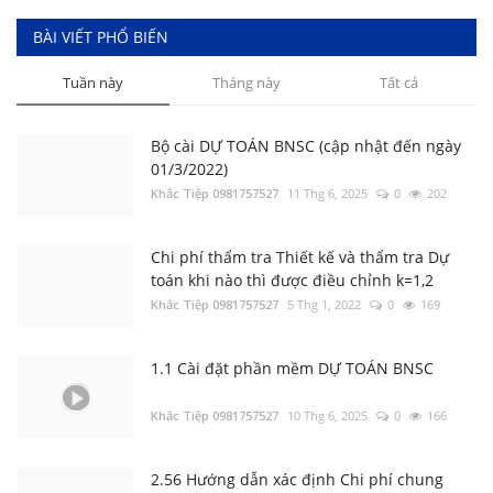
thành
Khắc Tiệp 0981757527
14 Thg 8, 2025
0
24282
Tổng hợp Đơn giá XDCT và DVCI; Đơn giá
BÀI VIẾT PHỔ BIẾN
Nhân công, Giá ca máy; Hướng dẫn các tỉnh
thành
Tuần này
Tháng này
Tất cả
Khắc Tiệp 0981757527
14 Thg 8, 2025
0
266
1.1 Cài đặt phần mềm DỰ TOÁN BNSC
Khắc Tiệp 0981757527
10 Thg 6, 2025
0
21259
Bộ cài DỰ TOÁN BNSC (cập nhật đến ngày
01/3/2022)
Khắc Tiệp 0981757527
11 Thg 6, 2025
0
202
2.51 Lập Dự toán - Dự thầu xây dựng công
trình
Khắc Tiệp 0981757527
2 Thg 6, 2025
0
12440
Chi phí thẩm tra Thiết kế và thẩm tra Dự
toán khi nào thì được điều chỉnh k=1,2
Khắc Tiệp 0981757527
5 Thg 1, 2022
0
169
5.4 Lập Dự toán theo phương pháp bù trừ
chênh lệch, giá Dự thầu tại Tiền Giang năm
2023
Khắc Tiệp 0981757527
1 Thg 6, 2025
0
5290
1.1 Cài đặt phần mềm DỰ TOÁN BNSC
Khắc Tiệp 0981757527
10 Thg 6, 2025
0
166
Tổng hợp Thông báo giá Vật liệu xây dựng
các tỉnh thành
Khắc Tiệp 0981757527
16 Thg 5, 2024
0
15413
2.56 Hướng dẫn xác định Chi phí chung
trên DỰ TOÁN BNSC