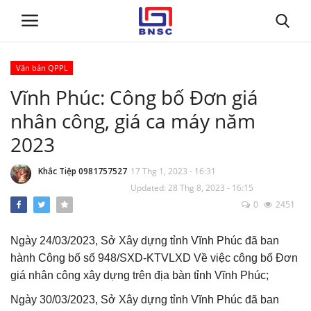
Văn bản QPPL
Đăng nhập
Đăng ký
Vĩnh Phúc: Công bố Đơn giá
nhân công, giá ca máy năm
Trang chủ
2023
Giới thiệu
Khắc Tiệp 0981757527
17 Thg 1, 2023 - 16:31
Updated: 28 Thg 8, 2023 - 16:15
Tin tức
0
2451
Dự toán BNSC
Ngày 24/03/2023, Sở Xây dựng tỉnh Vĩnh Phúc đã ban
hành Công bố số 948/SXD-KTVLXD
Về việc công bố Đơn
Tư vấn
giá nhân công xây dựng trên địa bàn tỉnh Vĩnh Phúc;
Đào Tạo
Ngày 30/03/2023, Sở Xây dựng tỉnh Vĩnh Phúc đã ban