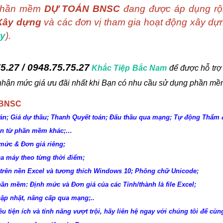
i Phần mềm
DỰ TOÁN BNSC
đang được áp dụng rộn
Xây dựng
và các đơn vị tham gia hoạt động xây dựn
ây
).
5.27 / 0948.75.75.27
Khắc Tiệp Bắc Nam
để được hỗ trợ 
 nhận mức giá ưu đãi nhất khi Bạn có nhu cầu sử dụng phần mề
 BNSC
án; Giá dự thầu; Thanh Quyết toán; Đấu thầu qua mạng; Tự động Thẩm 
oán từ phần mềm khác;…
mức & Đơn giá riêng;
ca máy theo từng thời điểm;
trên nền Excel và tương thích Windows 10; Phông chữ Unicode;
hần mềm: Định mức và Đơn giá của các Tỉnh/thành là file Excel;
ập nhật, nâng cấp qua mạng;..
ều tiện ích và tính năng vượt trội, hãy liên hệ ngay với chúng tôi để cùng