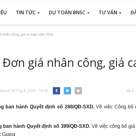
IỆU
TIN TỨC
DỰ TOÁN BNSC
TƯ VẤN
Đ
á nhân công, giá ca máy năm 2022
 Đơn giá nhân công, giá c
ated: 28 Thg 8, 2023 - 16:20
0
Facebook
Twitter
ng ban hành Quyết định số 288/QĐ-SXD.
Về việc Công bố 
;
g ban hành Quyết định số 399/QĐ-SXD.
Về việc công bố giá
ắc Giang