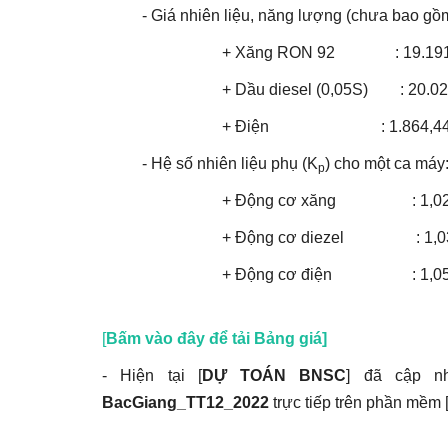
- Giá nhiên liệu, năng lượng (chưa bao gồm
+
Xăng RON 92 : 19.19
+
Dầu diesel (0,05S) : 20.0
+ Điện : 1.864,44 đ
- Hệ số nhiên liệu phụ (K
) cho một ca máy
p
+ Động cơ xăng : 1,0
+ Động cơ diezel : 1,0
+ Động cơ điện : 1,0
[
Bấm vào đây để tải Bảng giá]
- Hiện tại [
DỰ TOÁN BNSC
] đã cập nh
BacGiang_TT12_2022
trực tiếp trên phần mềm 