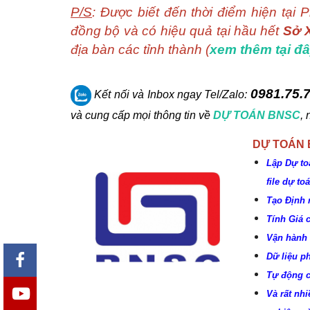
P/S
: Được biết đến thời điểm hiện tạ
đồng bộ và có hiệu quả tại hầu hết
Sở 
địa bàn các tỉnh thành (
xem thêm tại đ
0981.75.7
Kết nối và Inbox ngay
Tel/Zalo:
và cung cấp mọi thông tin về
DỰ TOÁN BNSC
,
DỰ TOÁN
Lập Dự to
file dự t
Tạo Định 
Tính Giá 
Vận hành 
Dữ liệu p
Tự động c
Và rất nhi