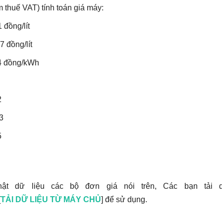
 thuế VAT) tính toán giá máy:
1
đồng/lít
27
đồng/lít
ồng/kWh
:
2
3
5
ật dữ liệu các bộ đơn giá nói trên, Các bạn tải d
[
TẢI DỮ LIỆU TỪ MÁY CHỦ
] để sử dụng.