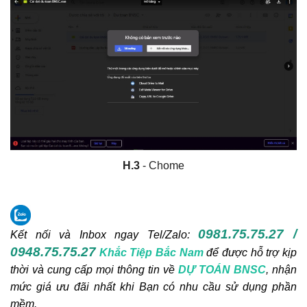
H.3
- Chome
0981.75.75.27 /
Kết nối và Inbox ngay
Tel/Zalo:
0948.75.75.27
Khắc Tiệp Bắc Nam
để được hỗ trợ kịp
thời và cung cấp mọi thông tin về
DỰ TOÁN BNSC
, nhận
mức giá ưu đãi nhất khi Bạn có nhu cầu sử dụng phần
mềm.