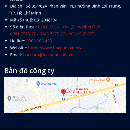
TP. Hồ Chí Minh
Mã số thuế: 0312048134
Số điện thoại:
028.667.661.48 - (Zalo/Viber/Tel:
0981.7575.27 - 0948.7575.27 - 0966.965.075)
Hotline:
0966.966.455
Website:
https://www.bacnam.com.vn
Email:
bacnam@bacnam.com.vn
Bản đồ công ty