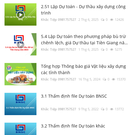
2.51 Lập Dự toán - Dự thầu xây dựng công
trình
Luật Đấu thầu số: 22/2023/QH15, Hiệu lực
Khắc Tiệp 0981757527
áp dụng từ ngày 01/1/2024
2 Thg 6, 2025
0
12426
Khắc Tiệp 0981757527
30 Thg 6, 2023
0
137
5.4 Lập Dự toán theo phương pháp bù trừ
chênh lệch, giá Dự thầu tại Tiền Giang năm
Tổng hợp Thông báo giá Vật liệu xây dựng
2023
Khắc Tiệp 0981757527
1 Thg 6, 2025
0
5275
các tỉnh thành
Khắc Tiệp 0981757527
16 Thg 5, 2024
0
131
Tổng hợp Thông báo giá Vật liệu xây dựng
các tỉnh thành
Bộ Xây dựng: Quyết định 37; 38; 39/QĐ-BXD
Khắc Tiệp 0981757527
16 Thg 5, 2024
0
15370
Định mức Dịch vụ thoát nước; Dịch vụ cây
xanh; Dịch vụ chiếu sáng đô thị
Khắc Tiệp 0981757527
17 Thg 1, 2025
0
131
3.1 Thẩm định file Dự toán BNSC
Văn bản Số: 5787/TCĐBVN-QLBTĐB: Phân
Khắc Tiệp 0981757527
9 Thg 5, 2022
0
13772
loại đường để tính cước vận tải đường bộ
Khắc Tiệp 0981757527
22 Thg 9, 2022
0
129
3.2 Thẩm định file Dự toán khác