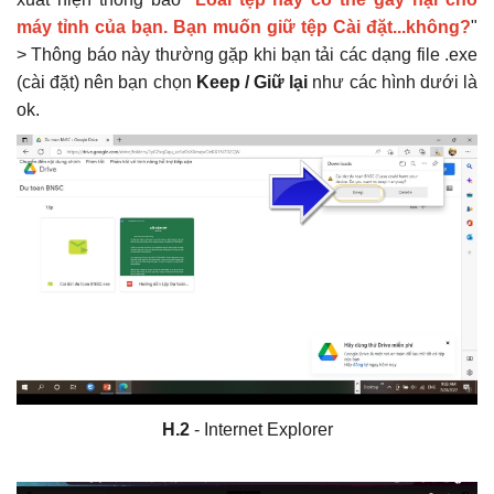
máy tỉnh của bạn. Bạn muốn giữ tệp Cài đặt...không?
"
Bộ Xây dựng: Quyết định 37; 38; 39/QĐ-BXD
Định mức Dịch vụ thoát nước; Dịch vụ cây
> Thông báo này thường gặp khi bạn tải các dạng file .exe
xanh; Dịch vụ chiếu sáng đô thị
Khắc Tiệp 0981757527
17 Thg 1, 2025
0
131
(cài đặt) nên bạn chọn
Keep / Giữ lại
như các hình dưới là
ok.
Văn bản Số: 5787/TCĐBVN-QLBTĐB: Phân
loại đường để tính cước vận tải đường bộ
Khắc Tiệp 0981757527
22 Thg 9, 2022
0
129
H.2
- Internet Explorer