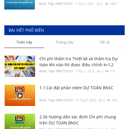
Tổng hợp Đơn giá XDCT và DVCI; Đơn giá
Khắc Tiệp 0981757527
7 Thg 5, 2022
0
5387
Nhân công, Giá ca máy; Hướng dẫn các tỉnh
thành
Khắc Tiệp 0981757527
14 Thg 8, 2025
0
301
Bộ cài DỰ TOÁN BNSC (cập nhật đến ngày
BÀI VIẾT PHỔ BIẾN
01/3/2022)
Tuần này
Tháng này
Tất cả
Khắc Tiệp 0981757527
11 Thg 6, 2025
0
221
Chi phí thẩm tra Thiết kế và thẩm tra Dự
toán khi nào thì được điều chỉnh k=1,2
Khắc Tiệp 0981757527
5 Thg 1, 2022
0
176
1.1 Cài đặt phần mềm DỰ TOÁN BNSC
Khắc Tiệp 0981757527
10 Thg 6, 2025
0
160
2.56 Hướng dẫn xác định Chi phí chung
trên DỰ TOÁN BNSC