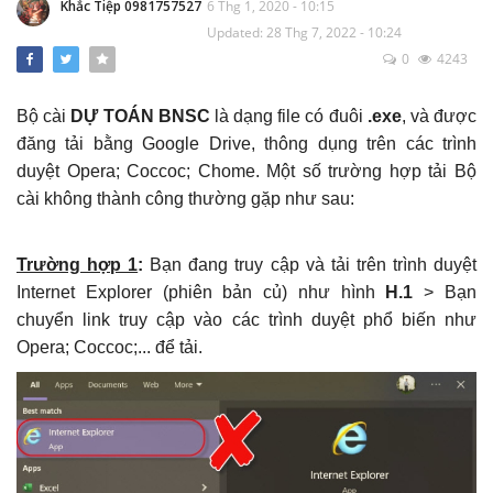
Khắc Tiệp 0981757527
6 Thg 1, 2020 - 10:15
Văn bản Số: 5787/TCĐBVN-QLBTĐB: Phân
Updated: 28 Thg 7, 2022 - 10:24
loại đường để tính cước vận tải đường bộ
0
4243
Khắc Tiệp 0981757527
22 Thg 9, 2022
0
129
Bộ cài
DỰ TOÁN BNSC
là dạng file có đuôi
.exe
, và được
Tổng hợp Đơn giá XDCT và DVCI; Đơn giá
đăng tải bằng Google Drive, thông dụng trên các trình
Nhân công, Giá ca máy; Hướng dẫn các tỉnh
duyệt Opera; Coccoc; Chome. Một số trường hợp tải Bộ
thành
Khắc Tiệp 0981757527
14 Thg 8, 2025
0
301
cài không thành công thường gặp như sau:
Bộ cài DỰ TOÁN BNSC (cập nhật đến ngày
01/3/2022)
Trường hợp 1
:
Bạn đang truy cập và tải trên trình duyệt
Khắc Tiệp 0981757527
11 Thg 6, 2025
0
221
Internet Explorer (phiên bản củ) như hình
H.1
> Bạn
chuyển link truy cập vào các trình duyệt phổ biến như
Opera; Coccoc;... để tải.
Chi phí thẩm tra Thiết kế và thẩm tra Dự
toán khi nào thì được điều chỉnh k=1,2
Khắc Tiệp 0981757527
5 Thg 1, 2022
0
176
1.1 Cài đặt phần mềm DỰ TOÁN BNSC