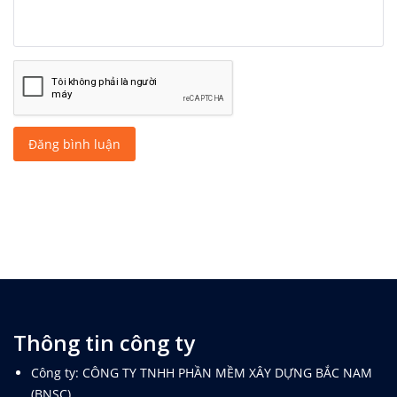
Đăng bình luận
Thông tin công ty
Công ty: CÔNG TY TNHH PHẦN MỀM XÂY DỰNG BẮC NAM
(BNSC)
Địa chỉ: Số 354/82A Phan Văn Trị, Phường Bình Lợi Trung,