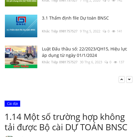
Khắc Tiệp 0981757527
7 Thg 2, 2020
0
142
3.1 Thẩm định file Dự toán BNSC
Khắc Tiệp 0981757527
9 Thg 5, 2022
0
141
Luật Đấu thầu số: 22/2023/QH15, Hiệu lực
áp dụng từ ngày 01/1/2024
Khắc Tiệp 0981757527
30 Thg 6, 2023
0
137
Tổng hợp Thông báo giá Vật liệu xây dựng
các tỉnh thành
Khắc Tiệp 0981757527
16 Thg 5, 2024
0
131
Cài đặt
Bộ Xây dựng: Quyết định 37; 38; 39/QĐ-BXD
1.14 Một số trường hợp không
Định mức Dịch vụ thoát nước; Dịch vụ cây
xanh; Dịch vụ chiếu sáng đô thị
tải được Bộ cài DỰ TOÁN BNSC
Khắc Tiệp 0981757527
17 Thg 1, 2025
0
131