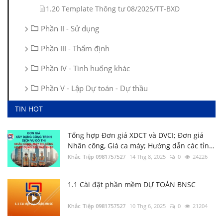
1.20 Template Thông tư 08/2025/TT-BXD
Phần II - Sử dụng
Phần III - Thẩm định
Phần IV - Tình huống khác
Phần V - Lập Dự toán - Dự thầu
TIN HOT
Tổng hợp Đơn giá XDCT và DVCI; Đơn giá
Nhân công, Giá ca máy; Hướng dẫn các tỉnh
thành
Khắc Tiệp 0981757527
14 Thg 8, 2025
0
24226
1.1 Cài đặt phần mềm DỰ TOÁN BNSC
3.1 Thẩm định file Dự toán BNSC
Khắc Tiệp 0981757527
10 Thg 6, 2025
0
21204
Khắc Tiệp 0981757527
9 Thg 5, 2022
0
141