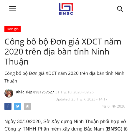
Đơn giá
Đăng nhập
Đăng ký
Công bố bộ Đơn giá XDCT năm
2020 trên địa bàn tỉnh Ninh
Trang chủ
Thuận
Giới thiệu
Công bố bộ Đơn giá XDCT năm 2020 trên địa bàn tỉnh Ninh
Thuận
Tin tức
Khắc Tiệp 0981757527
31 Thg 10, 2020 - 09:26
Dự toán BNSC
Updated: 25 Thg 7, 2023 - 14:17
0
2026
Tư vấn
Ngày 30/10/2020, Sở Xây dựng Ninh Thuận phối hợp với
Đào Tạo
Công ty TNHH Phần mềm xây dựng Bắc Nam (
BNSC
) tổ