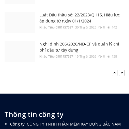
Khắc Tiệp 0981757527
7 Thg 5, 2022
0
5384
Luật Đấu thầu số: 22/2023/QH15, Hiệu lực
áp dụng từ ngày 01/1/2024
Khắc Tiệp 0981757527
30 Thg 6, 2023
0
142
Nghị định 206/2026/NĐ-CP về quản lý chi
phí đầu tư xây dựng
Khắc Tiệp 0981757527
15 Thg 6, 2026
0
138
Tổng hợp Thông báo giá Vật liệu xây dựng
các tỉnh thành
Khắc Tiệp 0981757527
16 Thg 5, 2024
0
136
Bộ Xây dựng: Quyết định 37; 38; 39/QĐ-BXD
Định mức Dịch vụ thoát nước; Dịch vụ cây
Thông tin công ty
xanh; Dịch vụ chiếu sáng đô thị
Khắc Tiệp 0981757527
17 Thg 1, 2025
0
125
Công ty: CÔNG TY TNHH PHẦN MỀM XÂY DỰNG BẮC NAM