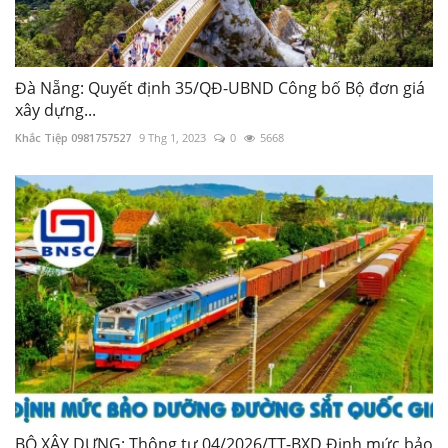
Đà Nẵng: Quyết định 35/QĐ-UBND Công bố Bộ đơn giá
xây dựng...
Khắc Tiệp 0981757527
9 Thg 1, 2023
0
5668
BỘ XÂY DỰNG: Thông tư 04/2026/TT-BXD Định mức bảo