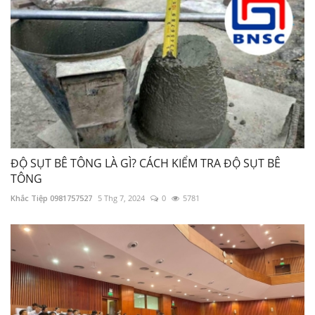
ĐỘ SỤT BÊ TÔNG LÀ GÌ? CÁCH KIỂM TRA ĐỘ SỤT BÊ
TÔNG
Khắc Tiệp 0981757527
5 Thg 7, 2024
0
5781
2.51 Lập Dự toán - Dự thầu xây dựng công
trình