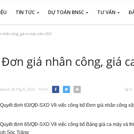
IỆU
TIN TỨC
DỰ TOÁN BNSC
TƯ VẤN
Đ
á nhân công, giá ca máy năm 2021
 Đơn giá nhân công, giá c
ated: 20 Thg 6, 2022 - 10:43
0
Facebook
Twitter
 Quyết định 63/QĐ-SXD Về việc công bố Đơn giá nhân công x
uyết định 65/QĐ-SXD Về việc công bố Bảng giá ca máy và thiết
ỉnh Sóc Trăng