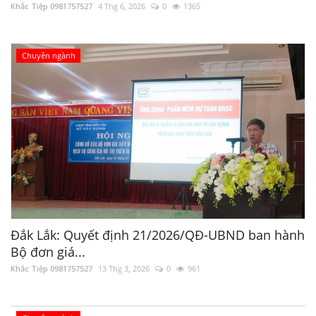
Khắc Tiệp 0981757527
4 Thg 6, 2026
0
1365
Chuyên ngành
Đắk Lắk: Quyết định 21/2026/QĐ-UBND ban hành
Bộ đơn giá...
2.51 Lập Dự toán - Dự thầu xây dựng công
Khắc Tiệp 0981757527
13 Thg 3, 2026
0
961
trình
Khắc Tiệp 0981757527
2 Thg 6, 2025
0
12406