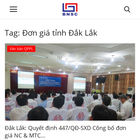
Tag:
Đơn giá tỉnh Đắk Lắk
Đăng nhập
Đăng ký
Văn bản QPPL
Trang chủ
Giới thiệu
Tin tức
Dự toán BNSC
Tư vấn
Đắk Lắk: Quyết định 447/QĐ-SXD Công bố đơn
giá NC & MTC...
Đào Tạo