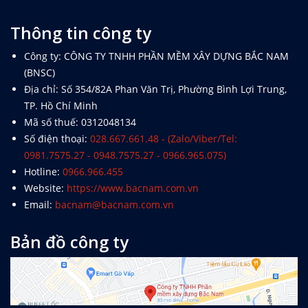
Tổng hợp Thông báo giá Vật liệu xây dựng
các tỉnh thành
Thông tin công ty
Khắc Tiệp 0981757527
16 Thg 5, 2024
0
154
Công ty: CÔNG TY TNHH PHẦN MỀM XÂY DỰNG BẮC NAM
(BNSC)
2.56 Hướng dẫn xác định Chi phí chung
trên DỰ TOÁN BNSC
Địa chỉ: Số 354/82A Phan Văn Trị, Phường Bình Lợi Trung,
Khắc Tiệp 0981757527
7 Thg 2, 2020
0
151
TP. Hồ Chí Minh
Mã số thuế: 0312048134
Số điện thoại:
028.667.661.48 - (Zalo/Viber/Tel:
Luật Đấu thầu số: 22/2023/QH15, Hiệu lực
0981.7575.27 - 0948.7575.27 - 0966.965.075)
áp dụng từ ngày 01/1/2024
Hotline:
0966.966.455
Khắc Tiệp 0981757527
30 Thg 6, 2023
0
141
Website:
https://www.bacnam.com.vn
Email:
bacnam@bacnam.com.vn
Văn bản Số: 5787/TCĐBVN-QLBTĐB: Phân
loại đường để tính cước vận tải đường bộ
Bản đồ công ty
Khắc Tiệp 0981757527
22 Thg 9, 2022
0
121
Tổng hợp Đơn giá XDCT và DVCI; Đơn giá
Nhân công, Giá ca máy; Hướng dẫn các tỉnh