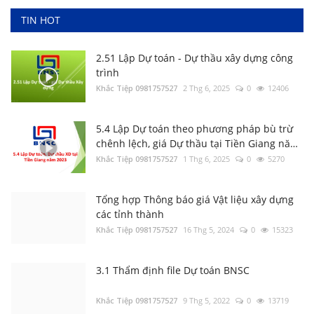
Khắc Tiệp 0981757527
10 Thg 6, 2025
0
21159
TIN HOT
2.51 Lập Dự toán - Dự thầu xây dựng công
trình
Khắc Tiệp 0981757527
2 Thg 6, 2025
0
12406
5.4 Lập Dự toán theo phương pháp bù trừ
chênh lệch, giá Dự thầu tại Tiền Giang năm
2023
Khắc Tiệp 0981757527
1 Thg 6, 2025
0
5270
Nghị định 206/2026/NĐ-CP về quản lý chi
phí đầu tư xây dựng
Khắc Tiệp 0981757527
15 Thg 6, 2026
0
156
Tổng hợp Thông báo giá Vật liệu xây dựng
các tỉnh thành
Khắc Tiệp 0981757527
16 Thg 5, 2024
0
15323
Tổng hợp Thông báo giá Vật liệu xây dựng
các tỉnh thành
Khắc Tiệp 0981757527
16 Thg 5, 2024
0
154
3.1 Thẩm định file Dự toán BNSC
Khắc Tiệp 0981757527
9 Thg 5, 2022
0
13719
2.56 Hướng dẫn xác định Chi phí chung