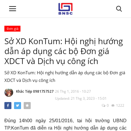
Đơn giá
Đăng nhập
Đăng ký
Sở XD KonTum: Hội nghị hướng
dẫn áp dụng các bộ Đơn giá
Trang chủ
XDCT và Dịch vụ công ích
Giới thiệu
Sở XD KonTum: Hội nghị hướng dẫn áp dụng các bộ Đơn giá
XDCT và Dịch vụ công ích
Tin tức
Khắc Tiệp 0981757527
26 Thg 1, 2016 - 10:27
Dự toán BNSC
Updated: 21 Thg 3, 2023 - 15:01
0
1222
Tư vấn
Đúng 14h00 ngày 25/01/2016, tại hội trường UBND
Đào Tạo
TP.KonTum đã diễn ra Hội nghị hướng dẫn áp dụng các