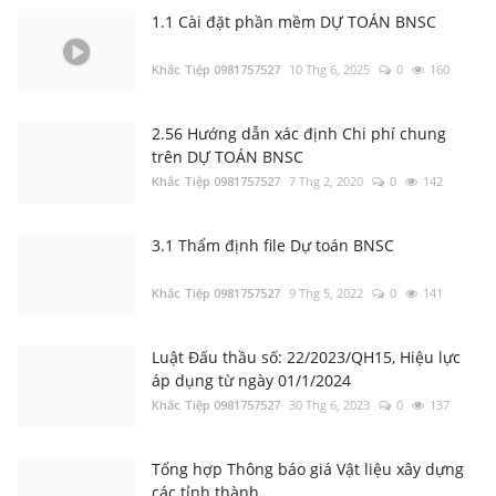
2.56 Hướng dẫn xác định Chi phí chung
trên DỰ TOÁN BNSC
Khắc Tiệp 0981757527
7 Thg 2, 2020
0
142
Tổng hợp Thông báo giá Vật liệu xây dựng
các tỉnh thành
Khắc Tiệp 0981757527
16 Thg 5, 2024
0
15370
3.1 Thẩm định file Dự toán BNSC
Khắc Tiệp 0981757527
9 Thg 5, 2022
0
141
3.1 Thẩm định file Dự toán BNSC
Khắc Tiệp 0981757527
9 Thg 5, 2022
0
13772
Luật Đấu thầu số: 22/2023/QH15, Hiệu lực
áp dụng từ ngày 01/1/2024
Khắc Tiệp 0981757527
30 Thg 6, 2023
0
137
3.2 Thẩm định file Dự toán khác
Khắc Tiệp 0981757527
7 Thg 5, 2022
0
5387
Tổng hợp Thông báo giá Vật liệu xây dựng
các tỉnh thành
Khắc Tiệp 0981757527
16 Thg 5, 2024
0
131
Bộ Xây dựng: Quyết định 37; 38; 39/QĐ-BXD
Định mức Dịch vụ thoát nước; Dịch vụ cây