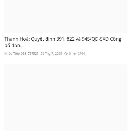
Thanh Hoá: Quyết định 391; 822 và 945/QĐ-SXD Công
bố đơn...
Khắc Tiệp 0981757527
29 Thg 7, 2025
0
2764