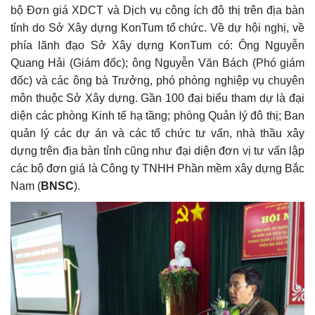
bộ Đơn giá XDCT và Dịch vụ công ích đô thị trên địa bàn
tỉnh do Sở Xây dựng KonTum tổ chức. Về dự hội nghị, về
phía lãnh đạo Sở Xây dựng KonTum có: Ông Nguyễn
Quang Hải (Giám đốc); ông Nguyễn Văn Bách (Phó giám
đốc) và các ông bà Trưởng, phó phòng nghiệp vụ chuyên
môn thuộc Sở Xây dựng. Gần 100 đại biểu tham dự là đại
diện các phòng Kinh tế hạ tầng; phòng Quản lý đô thị; Ban
quản lý các dự án và các tổ chức tư vấn, nhà thầu xây
dựng trên địa bàn tỉnh cũng như đại diện đơn vị tư vấn lập
các bộ đơn giá là Công ty TNHH Phần mềm xây dựng Bắc
Nam (
BNSC
).