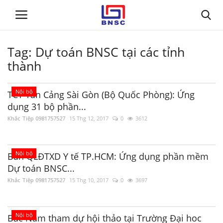
Tag:
Dự toán BNSC tại các tỉnh
Đăng nhập
Đăng ký
thành
Trang chủ
Nội bộ
TCT Tân Cảng Sài Gòn (Bộ Quốc Phòng): Ứng
dụng 31 bộ phần...
Giới thiệu
Khắc Tiệp 0981757527
15 Thg 12, 2017
0
3612
Tin tức
Nội bộ
Ban QLĐTXD Y tế TP.HCM: Ứng dụng phần mềm
Dự toán BNSC
Dự toán BNSC...
Khắc Tiệp 0981757527
15 Thg 10, 2017
0
3697
Tư vấn
Đào Tạo
Nội bộ
Bắc Nam tham dự hội thảo tại Trường Đại hoc