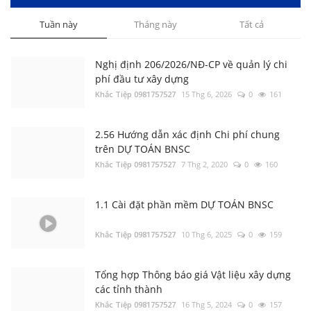
Tuần này
Tháng này
Tất cả
Khắc Tiệp 0981757527
9 Thg 5, 2022
0
161
5.4 Lập Dự toán theo phương pháp bù trừ
chênh lệch, giá Dự thầu tại Tiền Giang năm
2023
Khắc Tiệp 0981757527
1 Thg 6, 2025
0
5270
Nghị định 206/2026/NĐ-CP về quản lý chi
phí đầu tư xây dựng
Khắc Tiệp 0981757527
15 Thg 6, 2026
0
161
Tổng hợp Thông báo giá Vật liệu xây dựng
các tỉnh thành
Khắc Tiệp 0981757527
16 Thg 5, 2024
0
15326
2.56 Hướng dẫn xác định Chi phí chung
trên DỰ TOÁN BNSC
Khắc Tiệp 0981757527
7 Thg 2, 2020
0
160
3.1 Thẩm định file Dự toán BNSC
Khắc Tiệp 0981757527
9 Thg 5, 2022
0
13721
1.1 Cài đặt phần mềm DỰ TOÁN BNSC
Khắc Tiệp 0981757527
10 Thg 6, 2025
0
159
3.2 Thẩm định file Dự toán khác
Khắc Tiệp 0981757527
7 Thg 5, 2022
0
5380
Tổng hợp Thông báo giá Vật liệu xây dựng
các tỉnh thành
Khắc Tiệp 0981757527
16 Thg 5, 2024
0
157