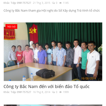
Khắc Tiệp 0981757527
21 Thg 3, 2015
0
1145
Công ty Bắc Nam tham gia Hội nghị do Sở Xây dựng Trà Vinh tổ chức
Nội bộ
Công ty Bắc Nam đến với biển đảo Tổ quốc
Khắc Tiệp 0981757527
16 Thg 8, 2014
0
1999