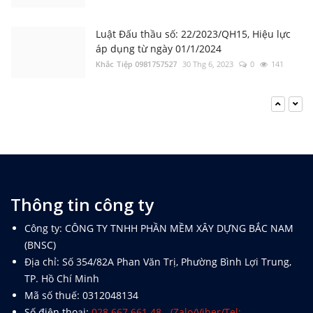
Luật Đấu thầu số: 22/2023/QH15, Hiệu lực
áp dụng từ ngày 01/1/2024
Khắc Tiệp 0981757527
30 Thg 6, 2023
0
141
4.6 Lỗi khởi tạo Excel cannot access
‘DTBN.xla’, The document may be read-only
Khắc Tiệp 0981757527
27 Thg 12, 2019
0
121
Tổng hợp Đơn giá XDCT và DVCI; Đơn giá
Nhân công, Giá ca máy; Hướng dẫn các tỉnh
Thông tin công ty
thành
Khắc Tiệp 0981757527
14 Thg 8, 2025
0
308
Công ty: CÔNG TY TNHH PHẦN MỀM XÂY DỰNG BẮC NAM
(BNSC)
Bộ cài DỰ TOÁN BNSC (cập nhật đến ngày
01/3/2022)
Địa chỉ: Số 354/82A Phan Văn Trị, Phường Bình Lợi Trung,
Khắc Tiệp 0981757527
11 Thg 6, 2025
0
223
TP. Hồ Chí Minh
Mã số thuế: 0312048134
Số điện thoại:
028.667.661.48 - (Zalo/Viber/Tel: