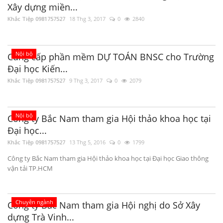
Xây dựng miền...
Khắc Tiệp 0981757527
18 Thg 3, 2017
0
2840
Nội bộ
Cung cấp phần mềm DỰ TOÁN BNSC cho Trường
Đại học Kiến...
Khắc Tiệp 0981757527
9 Thg 3, 2017
0
2079
Nội bộ
Công ty Bắc Nam tham gia Hội thảo khoa học tại
Đại học...
Khắc Tiệp 0981757527
13 Thg 5, 2016
0
1799
Công ty Bắc Nam tham gia Hội thảo khoa học tại Đại học Giao thông
vận tải TP.HCM
Chuyên ngành
Công ty Bắc Nam tham gia Hội nghị do Sở Xây
dựng Trà Vinh...