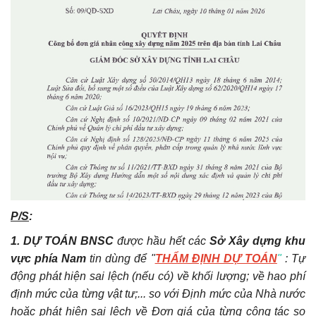
P/S
:
1. DỰ TOÁN BNSC
được hầu hết các
Sở Xây dựng khu
vực phía Nam
tin dùng để "
THẨM ĐỊNH DỰ TOÁN
"
: Tự
động phát hiện sai lệch (nếu có) về khối lượng; về hao phí
định mức của từng vật tư;... so với Định mức của Nhà nước
hoặc phát hiện sai lệch về Đơn giá của từng công tác so