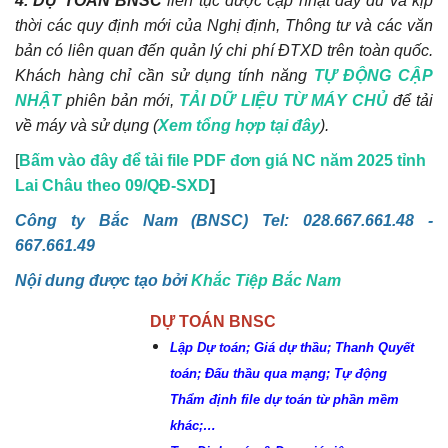
4. DỰ TOÁN BNSC
liên tục được cập nhật đầy đủ và kịp
thời các quy định mới của Nghị định, Thông tư và các văn
bản có liên quan đến quản lý chi phí ĐTXD trên toàn quốc.
Khách hàng chỉ cần sử dụng tính năng
TỰ ĐỘNG CẬP
NHẬT
phiên bản mới,
TẢI DỮ LIỆU TỪ MÁY CHỦ
để tải
về máy và sử dụng (
Xem tổng hợp tại đây
).
[
Bấm vào đây để tải file PDF đơn giá NC năm 2025 tỉnh
Lai Châu theo 09/QĐ-SXD
]
Công ty Bắc Nam (BNSC) Tel: 028.667.661.48 -
667.661.49
Nội dung được tạo bởi
Khắc Tiệp Bắc Nam
DỰ TOÁN BNSC
Lập Dự toán; Giá dự thầu; Thanh Quyết
toán; Đấu thầu qua mạng; Tự động
Thẩm định file dự toán từ phần mềm
khác;…