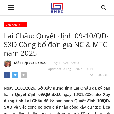
Văn bản QPPL
Đăng nhập
Đăng ký
Lai Châu: Quyết định 09-10/QĐ-
SXD Công bố đơn giá NC & MTC
Trang chủ
năm 2025
Giới thiệu
Khắc Tiệp 0981757527
10 Thg 1, 2026 - 09:45
Updated: 28 Thg 1, 2026 - 16:14
Tin tức
0
740
Dự toán BNSC
Ngày 10/01/2026,
Sở Xây dựng tỉnh Lai Châu
đã ký ban
hành
Quyết định 09/QĐ-SXD
, ngày 13/01/2026
Sở Xây
Tư vấn
dựng tỉnh Lai Châu
đã ký ban hành
Quyết định 10/QĐ-
SXD
v
ề việc công bố đơn giá nhân công xây dựng; giá ca
Đào Tạo
máy và thiết bị thi công xây dựng năm 2025 địa bàn tỉnh