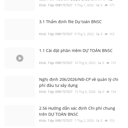
Khắc Tiệp 0981757527
5 Thg 1, 2022
0
177
5.4 Lập Dự toán theo phương pháp bù trừ
chênh lệch, giá Dự thầu tại Tiền Giang năm
2023
Khắc Tiệp 0981757527
1 Thg 6, 2025
0
5270
3.1 Thẩm định file Dự toán BNSC
Khắc Tiệp 0981757527
9 Thg 5, 2022
0
163
Tổng hợp Thông báo giá Vật liệu xây dựng
các tỉnh thành
Khắc Tiệp 0981757527
16 Thg 5, 2024
0
15330
1.1 Cài đặt phần mềm DỰ TOÁN BNSC
Khắc Tiệp 0981757527
10 Thg 6, 2025
0
157
3.1 Thẩm định file Dự toán BNSC
Khắc Tiệp 0981757527
9 Thg 5, 2022
0
13726
Nghị định 206/2026/NĐ-CP về quản lý chi
phí đầu tư xây dựng
Khắc Tiệp 0981757527
15 Thg 6, 2026
0
154
3.2 Thẩm định file Dự toán khác
Khắc Tiệp 0981757527
7 Thg 5, 2022
0
5380
2.56 Hướng dẫn xác định Chi phí chung
trên DỰ TOÁN BNSC
Khắc Tiệp 0981757527
7 Thg 2, 2020
0
153