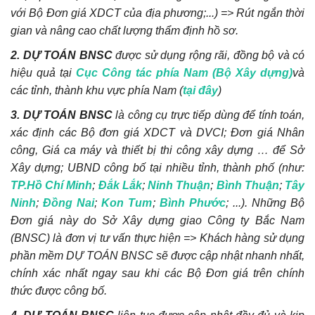
với Bộ Đơn giá XDCT của địa phương;...) => Rút ngắn thời
gian và nâng cao chất lượng thẩm định hồ sơ.
2. DỰ TOÁN BNSC
được sử dụng rộng rãi, đồng bộ và có
hiệu quả tại
Cục Công tác phía Nam (Bộ Xây dựng)
và
các tỉnh, thành khu vực phía Nam (
tại đây
)
3. DỰ TOÁN BNSC
là công cụ trực tiếp dùng để tính toán,
xác định các Bộ đơn giá XDCT và DVCI; Đơn giá Nhân
công, Giá ca máy và thiết bị thi công xây dựng … để Sở
Xây dựng; UBND công bố tại nhiều tỉnh, thành phố (như:
TP.Hồ Chí Minh
;
Đắk Lắk
;
Ninh Thuận
;
Bình Thuận
;
Tây
Ninh
;
Đồng Nai
;
Kon Tum
;
Bình Phước
; ...). Những Bộ
Đơn giá này do Sở Xây dựng giao Công ty Bắc Nam
(BNSC) là đơn vị tư vấn thực hiện => Khách hàng sử dụng
phần mềm DỰ TOÁN BNSC sẽ được cập nhật nhanh nhất,
chính xác nhất ngay sau khi các Bộ Đơn giá trên chính
thức được công bố.