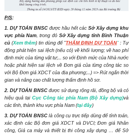
P/S
:
1. DỰ TOÁN BNSC
được hầu hết các
Sở Xây dựng khu
vực phía Nam
, trong đó
Sở Xây dựng tỉnh Bình Thuận
củ
(
Xem thêm
) tin dùng để "
THẨM ĐỊNH DỰ TOÁN
"
: Tự
động phát hiện sai lệch (nếu có) về khối lượng; về hao phí
định mức của từng vật tư;... so với Định mức của Nhà nước
hoặc phát hiện sai lệch về Đơn giá của từng công tác so
với Bộ Đơn giá XDCT của địa phương;...) => Rút ngắn thời
gian và nâng cao chất lượng thẩm định hồ sơ.
2. DỰ TOÁN BNSC
được sử dụng rộng rãi, đồng bộ và có
hiệu quả tại
Cục Công tác phía Nam (Bộ Xây dựng)
và
các tỉnh, thành khu vực phía Nam (
tại đây
)
3. DỰ TOÁN BNSC
là công cụ trực tiếp dùng để tính toán,
xác định các Bộ đơn giá XDCT và DVCI; Đơn giá Nhân
công, Giá ca máy và thiết bị thi công xây dựng … để Sở