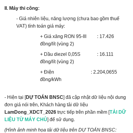
II. Máy thi công:
- Giá nhiên liệu, năng lượng (chưa bao gồm thuế
VAT) tính toán giá máy:
+
Giá xăng RON 95-III
:
17.426
đồng/lít (vùng 2)
+ Dầu diezel 0,05S :
16.111
đồng/lít (vùng 2)
+ Điện :
2.204,0655
đồng/kWh
- Hiện tại [
DỰ TOÁN BNSC
] đã cập nhật dữ liệu nội dung
đơn giá nói trên, Khách hàng tải dữ liệu
LamDong_XDCT_2026
trực tiếp trên phần mềm [
TẢI DỮ
LIỆU TỪ MÁY CHỦ
] để sử dụng.
(Hình ảnh minh họa tải dữ liệu trên DỰ TOÁN BNSC: