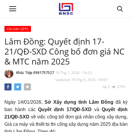
Văn bản QPPL
Đăng nhập
Đăng ký
Lâm Đồng: Quyết định 17-
21/QĐ-SXD Công bố đơn giá NC
Trang chủ
& MTC năm 2025
Giới thiệu
Khắc Tiệp 0981757527
14 Thg 1, 2026 - 14:23
Updated: 18 Thg 5, 2026 - 09:07
Tin tức
0
2795
Dự toán BNSC
Ngày 14/01/2026,
Sở Xây dựng tỉnh Lâm Đồng
đã ký
ban hành các
Quyết định 17/QĐ-SXD
và
Quyết định
Tư vấn
21/QĐ-SXD
v
ề việc công bố đơn giá nhân công xây dựng,
Giá ca máy và thiết bị thi công xây dựng năm 2025 địa bàn
Đào Tạo
tỉnh Lâm Đồng. Theo đó: