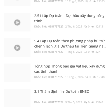
Khắc Tiệp 0981757527
10 Thg 6, 2025
0
21183
4.6 Lỗi khởi tạo Excel cannot access
‘DTBN.xla’, The document may be read-only
Khắc Tiệp 0981757527
27 Thg 12, 2019
0
118
2.51 Lập Dự toán - Dự thầu xây dựng công
trình
Khắc Tiệp 0981757527
2 Thg 6, 2025
0
12413
Văn bản Số: 5787/TCĐBVN-QLBTĐB: Phân
loại đường để tính cước vận tải đường bộ
Khắc Tiệp 0981757527
22 Thg 9, 2022
0
117
5.4 Lập Dự toán theo phương pháp bù trừ
chênh lệch, giá Dự thầu tại Tiền Giang năm
2023
Khắc Tiệp 0981757527
1 Thg 6, 2025
0
5271
Đà Nẵng: Quyết định 152-153/QĐ-SXD Công
bố đơn giá NC & MTC năm 2026
Khắc Tiệp 0981757527
12 Thg 2, 2026
0
115
Tổng hợp Thông báo giá Vật liệu xây dựng
các tỉnh thành
Khắc Tiệp 0981757527
16 Thg 5, 2024
0
15348
4.9 Lỗi font chữ loằng ngoằng, Kích hoạt
Add-in LockXLS Runtime
Khắc Tiệp 0981757527
24 Thg 12, 2019
0
111
3.1 Thẩm định file Dự toán BNSC
Khắc Tiệp 0981757527
9 Thg 5, 2022
0
13743
Sở XD TP.HCM: Hướng dẫn áp dụng Đơn giá
NC và MTC trên địa bàn