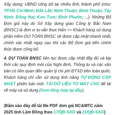
Xây dựng; UBND công bố tại nhiều tỉnh, thành phố (như:
TP.Hồ Chí Minh
;
Đắk Lắk
;
Ninh Thuận
;
Bình Thuận
;
Tây
Ninh
;
Đồng Nai
;
Kon Tum
;
Bình Phước
; ...). Những Bộ
Đơn giá này do Sở Xây dựng giao Công ty Bắc Nam
(BNSC) là đơn vị tư vấn thực hiện => Khách hàng sử dụng
phần mềm DỰ TOÁN BNSC sẽ được cập nhật nhanh nhất,
chính xác nhất ngay sau khi các Bộ Đơn giá trên chính
thức được công bố.
4. DỰ TOÁN BNSC
liên tục được cập nhật đầy đủ và kịp
thời các quy định mới của Nghị định, Thông tư và các văn
bản có liên quan đến quản lý chi phí ĐTXD trên toàn quốc.
Khách hàng chỉ cần sử dụng tính năng
TỰ ĐỘNG CẬP
NHẬT
phiên bản mới,
TẢI DỮ LIỆU TỪ MÁY CHỦ
để tải
về máy và sử dụng (
Xem tổng hợp tại đây
).
[
Bấm vào đây để tải file PDF đơn giá NC&MTC năm
2025 tỉnh Lâm Đồng theo
17/QĐ-SXD
và
21/QĐ-SXD
]