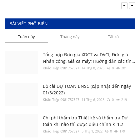
Khắc Tiệp 0981757527
10 Thg 9, 2025
0
111
3.2 Thẩm định file Dự toán khác
Khắc Tiệp 0981757527
7 Thg 5, 2022
0
5382
Tổng hợp Đơn giá XDCT và DVCI; Đơn giá
BÀI VIẾT PHỔ BIẾN
Nhân công, Giá ca máy; Hướng dẫn các tỉnh
thành
Tuần này
Tháng này
Tất cả
Khắc Tiệp 0981757527
14 Thg 8, 2025
0
301
Tổng hợp Đơn giá XDCT và DVCI; Đơn giá
Nhân công, Giá ca máy; Hướng dẫn các tỉnh
thành
Khắc Tiệp 0981757527
14 Thg 8, 2025
0
24188
Bộ cài DỰ TOÁN BNSC (cập nhật đến ngày
01/3/2022)
Khắc Tiệp 0981757527
11 Thg 6, 2025
0
219
1.1 Cài đặt phần mềm DỰ TOÁN BNSC
Khắc Tiệp 0981757527
10 Thg 6, 2025
0
21183
Chi phí thẩm tra Thiết kế và thẩm tra Dự
toán khi nào thì được điều chỉnh k=1,2
Khắc Tiệp 0981757527
5 Thg 1, 2022
0
179
2.51 Lập Dự toán - Dự thầu xây dựng công
trình
Khắc Tiệp 0981757527
2 Thg 6, 2025
0
12413
1.1 Cài đặt phần mềm DỰ TOÁN BNSC
Khắc Tiệp 0981757527
10 Thg 6, 2025
0
158
5.4 Lập Dự toán theo phương pháp bù trừ
chênh lệch, giá Dự thầu tại Tiền Giang năm