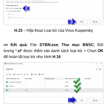
H.15
– Hộp thoại Loại trừ của Virus Kaspersky
=> Kết quả:
File
DTBN.exe
;
Thư mục BNSC
; Đối
tượng *.
xl
* được thêm vào danh sách loại trừ > Chọn
OK
để hoàn tất loại trừ như hình
H.16