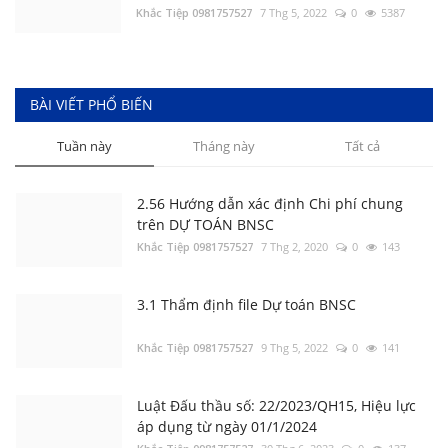
Chi phí thẩm tra Thiết kế và thẩm tra Dự
Khắc Tiệp 0981757527
7 Thg 5, 2022
0
5387
toán khi nào thì được điều chỉnh k=1,2
Khắc Tiệp 0981757527
5 Thg 1, 2022
0
176
1.1 Cài đặt phần mềm DỰ TOÁN BNSC
BÀI VIẾT PHỔ BIẾN
Tuần này
Tháng này
Tất cả
Khắc Tiệp 0981757527
10 Thg 6, 2025
0
160
2.56 Hướng dẫn xác định Chi phí chung
trên DỰ TOÁN BNSC
Khắc Tiệp 0981757527
7 Thg 2, 2020
0
143
3.1 Thẩm định file Dự toán BNSC
Khắc Tiệp 0981757527
9 Thg 5, 2022
0
141
Luật Đấu thầu số: 22/2023/QH15, Hiệu lực
áp dụng từ ngày 01/1/2024