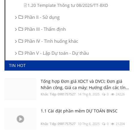
1.20 Template Thông tư 08/2025/TT-BXD
Phần II - Sử dụng
Phần III - Thẩm định
Phần IV - Tình huống khác
Phần V - Lập Dự toán - Dự thầu
3.1 Thẩm định file Dự toán BNSC
TIN HOT
Khắc Tiệp 0981757527
9 Thg 5, 2022
0
141
Tổng hợp Đơn giá XDCT và DVCI; Đơn giá
Luật Đấu thầu số: 22/2023/QH15, Hiệu lực
Nhân công, Giá ca máy; Hướng dẫn các tỉnh
áp dụng từ ngày 01/1/2024
thành
Khắc Tiệp 0981757527
14 Thg 8, 2025
0
24226
Khắc Tiệp 0981757527
30 Thg 6, 2023
0
137
1.1 Cài đặt phần mềm DỰ TOÁN BNSC
Tổng hợp Thông báo giá Vật liệu xây dựng
các tỉnh thành
Khắc Tiệp 0981757527
10 Thg 6, 2025
0
21204
Khắc Tiệp 0981757527
16 Thg 5, 2024
0
131