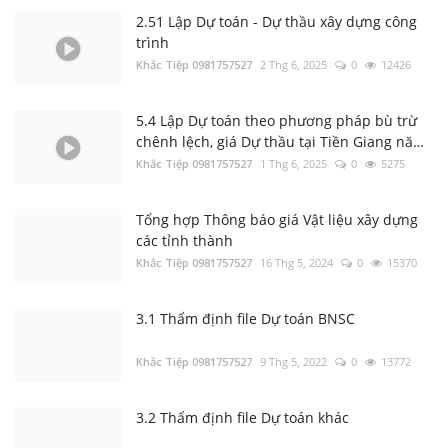
2.51 Lập Dự toán - Dự thầu xây dựng công
trình
Bộ Xây dựng: Quyết định 37; 38; 39/QĐ-BXD
Khắc Tiệp 0981757527
Định mức Dịch vụ thoát nước; Dịch vụ cây
2 Thg 6, 2025
0
12426
xanh; Dịch vụ chiếu sáng đô thị
Khắc Tiệp 0981757527
17 Thg 1, 2025
0
131
5.4 Lập Dự toán theo phương pháp bù trừ
chênh lệch, giá Dự thầu tại Tiền Giang năm
Văn bản Số: 5787/TCĐBVN-QLBTĐB: Phân
2023
Khắc Tiệp 0981757527
1 Thg 6, 2025
0
5275
loại đường để tính cước vận tải đường bộ
Khắc Tiệp 0981757527
22 Thg 9, 2022
0
129
Tổng hợp Thông báo giá Vật liệu xây dựng
các tỉnh thành
Tổng hợp Đơn giá XDCT và DVCI; Đơn giá
Khắc Tiệp 0981757527
16 Thg 5, 2024
0
15370
Nhân công, Giá ca máy; Hướng dẫn các tỉnh
thành
Khắc Tiệp 0981757527
14 Thg 8, 2025
0
301
3.1 Thẩm định file Dự toán BNSC
Bộ cài DỰ TOÁN BNSC (cập nhật đến ngày
Khắc Tiệp 0981757527
9 Thg 5, 2022
0
13772
01/3/2022)
Khắc Tiệp 0981757527
11 Thg 6, 2025
0
221
3.2 Thẩm định file Dự toán khác