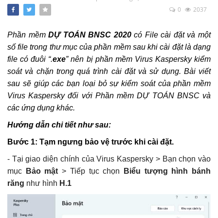
Bộ cài DỰ TOÁN BNSC (cập nhật đến ngày
0
2037
01/3/2022)
Khắc Tiệp 0981757527
11 Thg 6, 2025
0
221
Phần mềm
DỰ TOÁN BNSC 2020
có File cài đặt và một
số file trong thư mục của phần mềm sau khi cài đặt là dạng
Chi phí thẩm tra Thiết kế và thẩm tra Dự
file có đuôi “.
exe
” nên bị phần mềm Virus Kaspersky kiểm
toán khi nào thì được điều chỉnh k=1,2
soát và chặn trong quá trình cài đặt và sử dụng. Bài viết
Khắc Tiệp 0981757527
5 Thg 1, 2022
0
176
sau sẽ giúp các bạn loại bỏ sự kiểm soát của phần mềm
Virus Kaspersky đối với Phần mềm DỰ TOÁN BNSC và
1.1 Cài đặt phần mềm DỰ TOÁN BNSC
các ứng dụng khác.
Hướng dẫn chi tiết như sau:
Khắc Tiệp 0981757527
10 Thg 6, 2025
0
160
Bước 1: Tạm ngưng bảo vệ trước khi cài đặt.
2.56 Hướng dẫn xác định Chi phí chung
- Tại giao diện chính của Virus Kaspersky > Bạn chọn vào
trên DỰ TOÁN BNSC
mục
Bảo mật
> Tiếp tục chọn
Biểu tượng hình bánh
Khắc Tiệp 0981757527
7 Thg 2, 2020
0
143
răng
như hình
H.1
3.1 Thẩm định file Dự toán BNSC