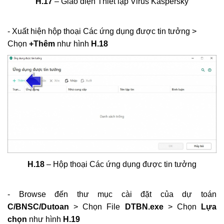
H.17
– Giao diện Thiết lập Virus Kaspersky
- Xuất hiện hộp thoại Các ứng dụng được tin tưởng >
Chọn
+Thêm
như hình
H.18
H.18
– Hộp thoại Các ứng dụng được tin tưởng
- Browse đến thư mục cài đặt của dự toán
C/BNSC/Dutoan
> Chọn File
DTBN.exe
> Chọn
Lựa
chọn
như hình
H.19