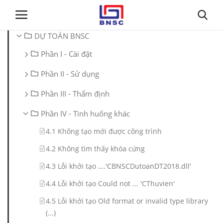
DỰ TOÁN BNSC
Phần I - Cài đặt
Đăng nhập
Đăng ký
Phần II - Sử dụng
Trang chủ
Phần III - Thẩm định
Giới thiệu
Phần IV - Tình huống khác
4.1 Không tạo mới được công trình
Tin tức
4.2 Không tìm thấy khóa cứng
Dự toán BNSC
4.3 Lỗi khởi tạo ….'CBNSCDutoanDT2018.dll'
4.4 Lỗi khởi tạo Could not ... 'CThuvien'
Tư vấn
4.5 Lỗi khởi tạo Old format or invalid type library
(...)
Đào Tạo