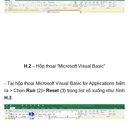
loại đường để tính cước vận tải đường bộ
Khắc Tiệp 0981757527
22 Thg 9, 2022
0
129
H.2
– Hộp thoại “Microsoft Visual Basic”
- Tại hộp thoại Microsoft Visual Basic for Applications hiện
ra > Chọn
Run
(2)>
Reset
(3) trong list xổ xuống như hình
H.3