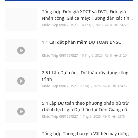
Tổng hợp Đơn giá XDCT và DVCI; Đơn giá
Nhân công, Giá ca máy; Hướng dẫn các tỉnh
thành
Khắc Tiệp 0981757527
14 Thg 8, 2025
0
24223
1.1 Cài đặt phần mềm DỰ TOÁN BNSC
Khắc Tiệp 0981757527
10 Thg 6, 2025
0
21204
2.51 Lập Dự toán - Dự thầu xây dựng công
trình
3.1 Thẩm định file Dự toán BNSC
Khắc Tiệp 0981757527
2 Thg 6, 2025
0
12426
Khắc Tiệp 0981757527
9 Thg 5, 2022
0
141
5.4 Lập Dự toán theo phương pháp bù trừ
chênh lệch, giá Dự thầu tại Tiền Giang năm
Luật Đấu thầu số: 22/2023/QH15, Hiệu lực
2023
Khắc Tiệp 0981757527
1 Thg 6, 2025
0
5275
áp dụng từ ngày 01/1/2024
Khắc Tiệp 0981757527
30 Thg 6, 2023
0
136
Tổng hợp Thông báo giá Vật liệu xây dựng