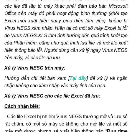
Nhân công, Giá ca máy; Hướng dẫn các tỉnh
các file đã lập từ máy khác phải đảm bảo bản Microsoft
thành
Khắc Tiệp 0981757527
14 Thg 8, 2025
0
298
Office trên máy đó phải hoạt động bình thường (khởi tạo
Excel mới xuất hiện ngay giao diện làm việc), không bị
Bộ cài DỰ TOÁN BNSC (cập nhật đến ngày
Virus NEGS xâm nhập. Hiện tại có một số máy Excel bị lỗi
01/3/2022)
do Virus NEGS.XLS làm ảnh hướng đến quá trình khởi tạo
Khắc Tiệp 0981757527
11 Thg 6, 2025
0
219
của Phần mềm, cũng như quá trình lưu file và mở file xuất
hiện thông báo lỗi. Người dùng cần xử lý ngay Virus NEGS
Chi phí thẩm tra Thiết kế và thẩm tra Dự
trên máy, và các file đã lưu.
toán khi nào thì được điều chỉnh k=1,2
Khắc Tiệp 0981757527
5 Thg 1, 2022
0
176
Xử lý Virus NESG trên máy:
Hướng dẫn chi tiết bạn xem [
Tại đây
] để xử lý và ngăn
1.1 Cài đặt phần mềm DỰ TOÁN BNSC
chặn không cho xâm nhập vào máy tỉnh của bạn.
Xử lý Virus NESG cho các file Excel đã lưu:
Khắc Tiệp 0981757527
10 Thg 6, 2025
0
160
Cách nhận biết:
2.56 Hướng dẫn xác định Chi phí chung
- Các file Excel bị nhiễm Virus NEGS thường mở và lưu sẻ
trên DỰ TOÁN BNSC
rất chậm, có một số máy sẻ không cho mở file và một số
Khắc Tiệp 0981757527
7 Thg 2, 2020
0
142
máy mở được nhưng sẻ xuất hiện thông báo “
Run time