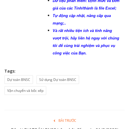
Quyết toán; Đấu thầu qua mạng; Tự
động Thẩm định file dự toán từ phần
mềm khác;…
Tạo Định mức & Đơn giá riêng;
Tính Giá ca máy theo từng thời điểm;
Vận hành trên nền Excel và tương
thích Windows 10; Phông chữ
Unicode;
Dữ liệu phần mềm: Định mức và Đơn
giá của các Tỉnh/thành là file Excel;
Tự động cập nhật, nâng cấp qua
mạng;..
Và rất nhiều tiện ích và tính năng
vượt trội, hãy liên hệ ngay với chúng
tôi để cùng trải nghiệm và phục vụ
công việc của Bạn.