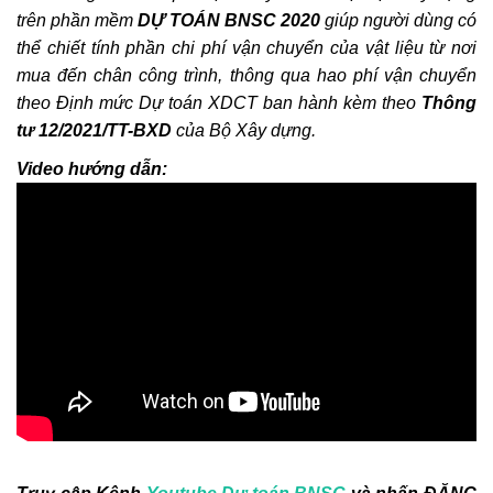
Chi phí thẩm tra Thiết kế và thẩm tra Dự
trên phần mềm
DỰ TOÁN BNSC 2020
giúp người dùng có
toán khi nào thì được điều chỉnh k=1,2
thể chiết tính phần chi phí vận chuyển của vật liệu từ nơi
Khắc Tiệp 0981757527
5 Thg 1, 2022
0
179
mua đến chân công trình, thông qua hao phí vận chuyển
theo Định mức Dự toán XDCT ban hành kèm theo
Thông
1.1 Cài đặt phần mềm DỰ TOÁN BNSC
tư 12/2021/TT-BXD
của Bộ Xây dựng.
Video hướng dẫn:
Khắc Tiệp 0981757527
10 Thg 6, 2025
0
164
3.1 Thẩm định file Dự toán BNSC
Khắc Tiệp 0981757527
9 Thg 5, 2022
0
151
2.56 Hướng dẫn xác định Chi phí chung
trên DỰ TOÁN BNSC
Khắc Tiệp 0981757527
7 Thg 2, 2020
0
142
Luật Đấu thầu số: 22/2023/QH15, Hiệu lực
áp dụng từ ngày 01/1/2024