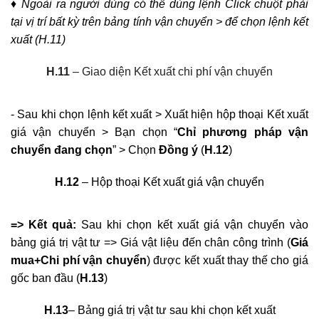
trình.
- Tại giao diện chính của Chương trình (Tab
Dự toán
) Vào
“
Nhập – Xuất giá vật tư
” > Chọn “
Kết xuất vận chuyển
vào bảng giá trị vật tư
” hoặc “Kết xuất chi phí vận chuyển
vào THKP” (
H.10
)
H.10
– Giao diện Kết xuất chi phí vận chuyển
♦ Ngoài ra người dùng có thể dùng lệnh Click chuột phải
tại vị trí bất kỳ trên bảng tính vận chuyển > để chọn lệnh kết
xuất (H.11)
H.11
– Giao diện Kết xuất chi phí vận chuyển
- Sau khi chọn lệnh kết xuất > Xuất hiện hộp thoại Kết xuất
giá vận chuyển > Bạn chọn “
Chỉ phương pháp vận
chuyển đang chọn
” > Chọn
Đồng ý
(
H.12
)