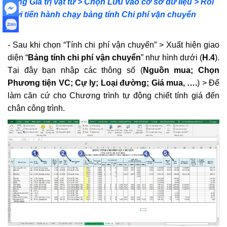
bảng Giá trị vật tư > Chọn Lưu vào cơ sở dữ liệu > Rồi
mới tiến hành chạy bảng tính Chi phí vận chuyển
- Sau khi chọn “Tính chi phí vận chuyển” > Xuất hiện giao
diện “
Bảng tính chi phí vận chuyển
” như hình dưới (
H.4
).
Tại đây bạn nhập các thông số (
Nguồn mua; Chọn
Phương tiện VC; Cự ly; Loại đường; Giá mua, ….
) > Để
làm căn cứ cho Chương trình tự động chiết tính giá đến
chân công trình.