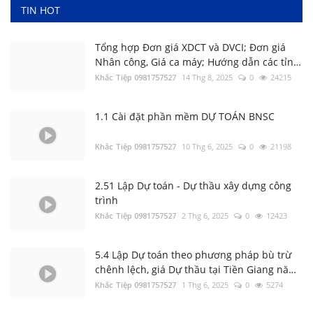
TIN HOT
Tổng hợp Đơn giá XDCT và DVCI; Đơn giá
2.56 Hướng dẫn xác định Chi phí chung
Nhân công, Giá ca máy; Hướng dẫn các tỉnh
trên DỰ TOÁN BNSC
thành
Khắc Tiệp 0981757527
14 Thg 8, 2025
0
24215
Khắc Tiệp 0981757527
7 Thg 2, 2020
0
142
1.1 Cài đặt phần mềm DỰ TOÁN BNSC
Luật Đấu thầu số: 22/2023/QH15, Hiệu lực
áp dụng từ ngày 01/1/2024
Khắc Tiệp 0981757527
10 Thg 6, 2025
0
21198
Khắc Tiệp 0981757527
30 Thg 6, 2023
0
138
2.51 Lập Dự toán - Dự thầu xây dựng công
trình
Tổng hợp Thông báo giá Vật liệu xây dựng
Khắc Tiệp 0981757527
các tỉnh thành
2 Thg 6, 2025
0
12423
Khắc Tiệp 0981757527
16 Thg 5, 2024
0
136
5.4 Lập Dự toán theo phương pháp bù trừ
chênh lệch, giá Dự thầu tại Tiền Giang năm
Nghị định 206/2026/NĐ-CP về quản lý chi
2023
Khắc Tiệp 0981757527
1 Thg 6, 2025
0
5274
phí đầu tư xây dựng
Khắc Tiệp 0981757527
15 Thg 6, 2026
0
134