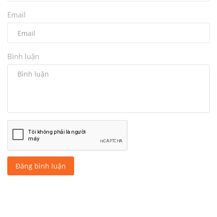
Đồng Nai: Công bố Đơn giá nhân công, giá ca máy năm
2022
Khắc Tiệp 0981757527
21 Thg 11, 2022
0
2684
CÁC BÌNH LUẬN
BÌNH LUẬN FACEBOOK
Tên
Email
Bình luận