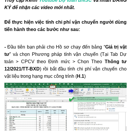
Truy cập Kênh
Youtube Dự toán BNSC
và nhấn ĐĂNG
Khắc Tiệp 0981757527
30 Thg 6, 2023
0
138
KÝ để nhận các video mới nhất.
Tổng hợp Thông báo giá Vật liệu xây dựng
Để thực hiện việc tính chi phí vận chuyển người dùng
các tỉnh thành
tiến hành theo các bước như sau:
Khắc Tiệp 0981757527
16 Thg 5, 2024
0
136
-
Đầu tiên bạn phải cho Hồ sơ chạy đến bảng “
Giá trị vật
Nghị định 206/2026/NĐ-CP về quản lý chi
tư
” và chọn Phương pháp tính vận chuyển (Tại Tab Dự
phí đầu tư xây dựng
toán > CPCV theo Định mức > Chọn Theo
Thông tư
Khắc Tiệp 0981757527
15 Thg 6, 2026
0
134
12/2021/TT-BXD
) rồi bắt đầu tính chi phí vận chuyển cho
vật liệu trong hạng mục công trình (
H.1
)
Bộ Xây dựng: Quyết định 37; 38; 39/QĐ-BXD
Định mức Dịch vụ thoát nước; Dịch vụ cây
xanh; Dịch vụ chiếu sáng đô thị
Khắc Tiệp 0981757527
17 Thg 1, 2025
0
129