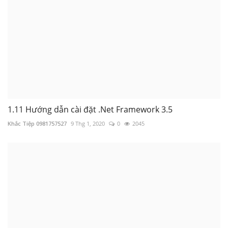
1.18 Bạn chưa cài đặt Excel trên máy tính
Khắc Tiệp 0981757527
10 Thg 1, 2020
0
2189
1.11 Hướng dẫn cài đặt .Net Framework 3.5