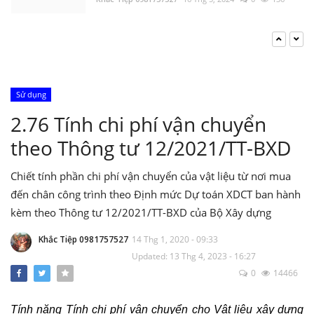
Nghị định 206/2026/NĐ-CP về quản lý chi
phí đầu tư xây dựng
Khắc Tiệp 0981757527
15 Thg 6, 2026
0
134
Sử dụng
Bộ Xây dựng: Quyết định 37; 38; 39/QĐ-BXD
2.76 Tính chi phí vận chuyển
Định mức Dịch vụ thoát nước; Dịch vụ cây
xanh; Dịch vụ chiếu sáng đô thị
theo Thông tư 12/2021/TT-BXD
Khắc Tiệp 0981757527
17 Thg 1, 2025
0
129
Chiết tính phần chi phí vận chuyển của vật liệu từ nơi mua
Tổng hợp Đơn giá XDCT và DVCI; Đơn giá
đến chân công trình theo Định mức Dự toán XDCT ban hành
Nhân công, Giá ca máy; Hướng dẫn các tỉnh
thành
kèm theo Thông tư 12/2021/TT-BXD của Bộ Xây dựng
Khắc Tiệp 0981757527
14 Thg 8, 2025
0
307
Khắc Tiệp 0981757527
14 Thg 1, 2020 - 09:33
Bộ cài DỰ TOÁN BNSC (cập nhật đến ngày
Updated: 13 Thg 4, 2023 - 16:27
01/3/2022)
0
14466
Khắc Tiệp 0981757527
11 Thg 6, 2025
0
223
Tính năng Tính chi phí vận chuyển cho Vật liệu xây dựng