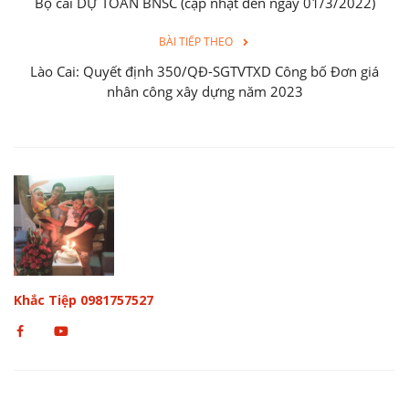
Tags:
Dự toán BNSC
Sử dụng Dự toán BNSC
Vận chuyển và bốc xếp
BÀI TRƯỚC
Bộ cài DỰ TOÁN BNSC (cập nhật đến ngày 01/3/2022)
BÀI TIẾP THEO
Lào Cai: Quyết định 350/QĐ-SGTVTXD Công bố Đơn giá
nhân công xây dựng năm 2023