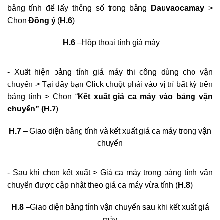
H.5
– Giao diện tính trực tiếp giá máy
- Sau khi chọn Tính trực tiếp giá máy > Xuất hiện hộp thoại
“
Tính giá máy thi công
” > Tại đây người dùng tiến hành
Cập nhật các thông số Nhiên liệu / Hoặc chọn Nhập từ
bảng tính để lấy thông số trong bảng
Dauvaocamay
>
Chọn
Đồng ý
(
H.6
)
H.6
–Hộp thoại tính giá máy
- Xuất hiện bảng tính giá máy thi công dùng cho vận
chuyển > Tại đây bạn Click chuột phải vào vị trí bất kỳ trên
bảng tính > Chọn “
Kết xuất giá ca máy vào bảng vận
chuyển”
(H.7
)