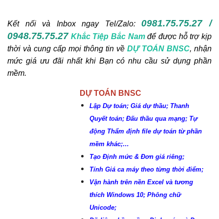
H.12
– Hộp thoại Kết xuất giá vận chuyển
=> Kết quả:
Sau khi chọn kết xuất giá vận chuyển vào
bảng giá trị vật tư => Giá vật liệu đến chân công trình (
Giá
mua+Chi phí vận chuyển
) được kết xuất thay thế cho giá
gốc ban đầu (
H.13
)
H.13
– Bảng giá trị vật tư sau khi chọn kết xuất
0981.75.75.27 /
Kết nối và Inbox ngay
Tel/Zalo:
0948.75.75.27
Khắc Tiệp Bắc Nam
để được hỗ trợ kịp
thời và cung cấp mọi thông tin về
DỰ TOÁN BNSC
, nhận
mức giá ưu đãi nhất khi Bạn có nhu cầu sử dụng phần
mềm.
DỰ TOÁN BNSC
Lập Dự toán; Giá dự thầu; Thanh