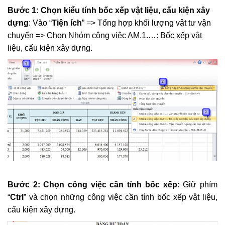
Bước 1: Chọn kiểu tính bốc xếp vật liệu, cấu kiện xây
Tổng hợp Thông báo giá Vật liệu xây dựng
dựng
: Vào “
Tiện ích
” => Tổng hợp khối lượng vật tư vận
các tỉnh thành
chuyển => Chọn Nhóm công việc AM.1.…: Bốc xếp vật
Khắc Tiệp 0981757527
16 Thg 5, 2024
0
134
liệu, cấu kiện xây dựng.
Nghị định 206/2026/NĐ-CP về quản lý chi
phí đầu tư xây dựng
Khắc Tiệp 0981757527
15 Thg 6, 2026
0
133
Bộ Xây dựng: Quyết định 37; 38; 39/QĐ-BXD
Định mức Dịch vụ thoát nước; Dịch vụ cây
xanh; Dịch vụ chiếu sáng đô thị
Khắc Tiệp 0981757527
17 Thg 1, 2025
0
132
​
Bước 2: Chọn công việc cần tính bốc xếp:
Giữ phím
“
Ctrl
” và chọn những công việc cần tính bốc xếp vật liệu,
cấu kiện xây dựng.