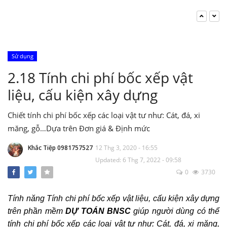
Nghị định 206/2026/NĐ-CP về quản lý chi
phí đầu tư xây dựng
Khắc Tiệp 0981757527
15 Thg 6, 2026
0
133
Sử dụng
Bộ Xây dựng: Quyết định 37; 38; 39/QĐ-BXD
2.18 Tính chi phí bốc xếp vật
Định mức Dịch vụ thoát nước; Dịch vụ cây
xanh; Dịch vụ chiếu sáng đô thị
liệu, cấu kiện xây dựng
Khắc Tiệp 0981757527
17 Thg 1, 2025
0
132
Chiết tính chi phí bốc xếp các loại vật tư như: Cát, đá, xi
Tổng hợp Đơn giá XDCT và DVCI; Đơn giá
măng, gỗ…Dựa trên Đơn giá & Định mức
Nhân công, Giá ca máy; Hướng dẫn các tỉnh
thành
Khắc Tiệp 0981757527
14 Thg 8, 2025
0
304
Khắc Tiệp 0981757527
12 Thg 3, 2020 - 16:55
Updated: 6 Thg 7, 2022 - 09:58
Bộ cài DỰ TOÁN BNSC (cập nhật đến ngày
0
3730
01/3/2022)
Khắc Tiệp 0981757527
11 Thg 6, 2025
0
222
Tính năng Tính chi phí bốc xếp vật liệu, cấu kiện xây dựng
trên phần mềm
DỰ TOÁN BNSC
giúp người dùng có thể
Chi phí thẩm tra Thiết kế và thẩm tra Dự
tính chi phí bốc xếp các loại vật tư như: Cát, đá, xi măng,