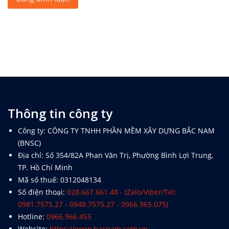
Thông tin công ty
Công ty: CÔNG TY TNHH PHẦN MỀM XÂY DỰNG BẮC NAM
(BNSC)
Địa chỉ: Số 354/82A Phan Văn Trị, Phường Bình Lợi Trung,
TP. Hồ Chí Minh
Mã số thuế: 0312048134
Số điện thoại:
028.667.661.48 - (Zalo/Viber/Tel:
0981.7575.27 - 0948.7575.27 - 0966.965.075)
Hotline:
0966.966.455
Website:
https://www.bacnam.com.vn