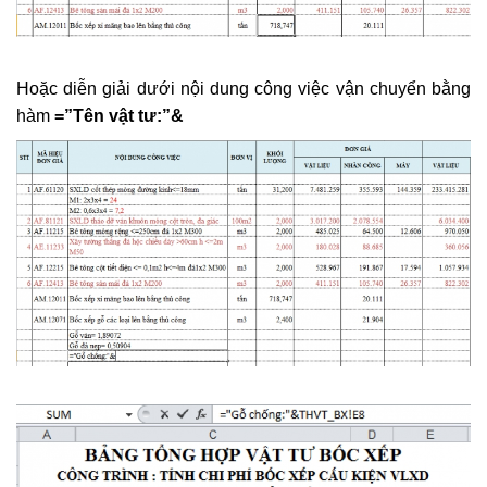
​
Hoặc diễn giải dưới nội dung công việc vận chuyển bằng
hàm
=”Tên vật tư:”&
​