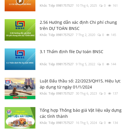
Khắc Tiệp 0981757527
10 Thg 6, 2025
0
161
2.56 Hướng dẫn xác định Chi phí chung
trên DỰ TOÁN BNSC
Khắc Tiệp 0981757527
7 Thg 2, 2020
0
145
3.1 Thẩm định file Dự toán BNSC
Khắc Tiệp 0981757527
9 Thg 5, 2022
0
144
Luật Đấu thầu số: 22/2023/QH15, Hiệu lực
áp dụng từ ngày 01/1/2024
Khắc Tiệp 0981757527
30 Thg 6, 2023
0
137
Tổng hợp Thông báo giá Vật liệu xây dựng
các tỉnh thành
Khắc Tiệp 0981757527
16 Thg 5, 2024
0
134