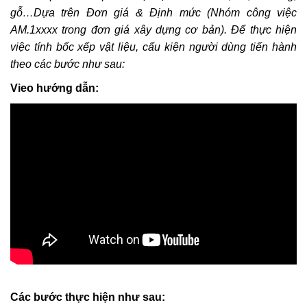
toán khi nào thì được điều chỉnh k=1,2
gỗ…Dựa trên Đơn giá & Định mức (Nhóm công việc
Khắc Tiệp 0981757527
5 Thg 1, 2022
0
179
AM.1xxxx trong đơn giá xây dựng cơ bản). Để thực hiện
việc tính bốc xếp vật liệu, cấu kiện người dùng tiến hành
1.1 Cài đặt phần mềm DỰ TOÁN BNSC
theo các bước như sau:
Vieo hướng dẫn:
Khắc Tiệp 0981757527
10 Thg 6, 2025
0
161
2.56 Hướng dẫn xác định Chi phí chung
trên DỰ TOÁN BNSC
Khắc Tiệp 0981757527
7 Thg 2, 2020
0
145
3.1 Thẩm định file Dự toán BNSC
Khắc Tiệp 0981757527
9 Thg 5, 2022
0
144
Luật Đấu thầu số: 22/2023/QH15, Hiệu lực
áp dụng từ ngày 01/1/2024
Các bước thực hiện như sau:
Khắc Tiệp 0981757527
30 Thg 6, 2023
0
137