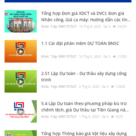
Tổng hợp Đơn giá XDCT và DVCI; Đơn giá
3.1 Thẩm định file Dự toán BNSC
Nhân công, Giá ca máy; Hướng dẫn các tỉnh
thành
Khắc Tiệp 0981757527
14 Thg 8, 2025
0
24229
Khắc Tiệp 0981757527
9 Thg 5, 2022
0
144
1.1 Cài đặt phần mềm DỰ TOÁN BNSC
Luật Đấu thầu số: 22/2023/QH15, Hiệu lực
áp dụng từ ngày 01/1/2024
Khắc Tiệp 0981757527
10 Thg 6, 2025
0
21205
Khắc Tiệp 0981757527
30 Thg 6, 2023
0
137
2.51 Lập Dự toán - Dự thầu xây dựng công
trình
Tổng hợp Thông báo giá Vật liệu xây dựng
Khắc Tiệp 0981757527
các tỉnh thành
2 Thg 6, 2025
0
12428
Khắc Tiệp 0981757527
16 Thg 5, 2024
0
134
5.4 Lập Dự toán theo phương pháp bù trừ
chênh lệch, giá Dự thầu tại Tiền Giang năm
Nghị định 206/2026/NĐ-CP về quản lý chi
2023
Khắc Tiệp 0981757527
1 Thg 6, 2025
0
5275
phí đầu tư xây dựng
Khắc Tiệp 0981757527
15 Thg 6, 2026
0
133
Tổng hợp Thông báo giá Vật liệu xây dựng