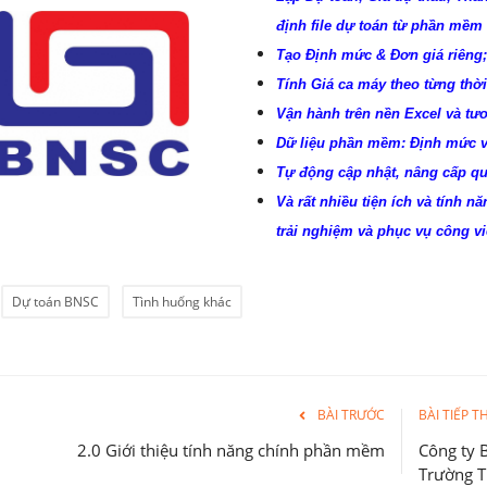
định file dự toán từ phần mềm
Tạo Định mức & Đơn giá riêng;
Tính Giá ca máy theo từng thời
Vận hành trên nền Excel và tư
Dữ liệu phần mềm: Định mức và 
Tự động cập nhật, nâng cấp qu
Và rất nhiều tiện ích và tính n
trải nghiệm và phục vụ công vi
Dự toán BNSC
Tình huống khác
BÀI TRƯỚC
BÀI TIẾP T
2.0 Giới thiệu tính năng chính phần mềm
Công ty 
Trường T