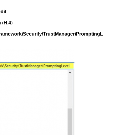
dit
 (
H.4
)
ework\Security\TrustManager\PromptingL