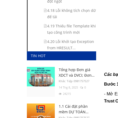
đột ngột
4.18 Lỗi không tích chọn dữ
để tải
4.19 Thiếu file Template khi
tạo công trình mới
4.20 Lỗi khởi tạo Exception
from HRESULT...
TIN HOT
4.21 Loại bỏ Virus NEGS
cho file dự toán
Tổng hợp Đơn giá
4.22 Cách khôi phục file dự
Các bạ
XDCT và DVCI; Đơn
toán bị tường lửa xóa
giá Nhân công, Giá
Khắc Tiệp 0981757527
Bước 
ca máy; Hướng dẫn
14 Thg 8, 2025
0
4.23 Lỗi Error found in
các tỉnh thành
24215
- Mở E
Custom UI XML of
DutoanBNSC
Trust 
1.1 Cài đặt phần
4.24 Không hiển thị tùy
mềm DỰ TOÁN
chọn tính toán khi Tạo
BNSC
Khắc Tiệp 0981757527