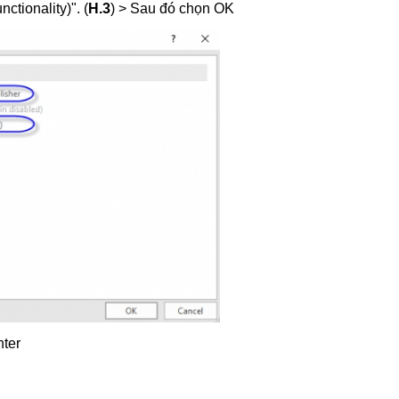
ctionality)". (
H.3
) > Sau đó chọn OK
nter