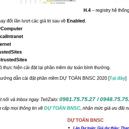
H.4
– registry hệ thốn
hay đổi lần lượt các giá trị sau về
Enabled
.
yComputer
lIntranet
ernet
stedSites
rustedSites
ó thực hiện cài đặt lại phần mềm dự toán bình thường.
hướng dẫn cài đặt phần mềm DỰ TOÁN BNSC 2020 [
Tại đây
]
0981.75.75.27 / 0948.75.75
t nối và Inbox ngay
Tel/Zalo:
 cấp mọi thông tin về
DỰ TOÁN BNSC
, nhận mức giá ưu đãi 
DỰ TOÁN BNSC
Lập Dự toán; Giá dự thầu; Th