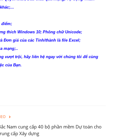
 khác;…
 điểm;
ơng thích Windows 10; Phông chữ Unicode;
Đơn giá của các Tỉnh/thành là file Excel;
a mạng;..
ăng vượt trội, hãy liên hệ ngay với chúng tôi để cùng
ệc của Bạn.
HEO
Bắc Nam cung cấp 40 bộ phần mềm Dự toán cho
rung cấp Xây dựng