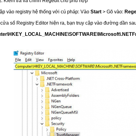
2
: Kiểm tra và chỉnh Regedit cho phù hợp
cập vào registry hệ thống với cú pháp: Vào
Start
> Gõ vào:
Rege
 cửa sổ Registry Editor hiện ra, bạn truy cập vào đường dần sau
ter\HKEY_LOCAL_MACHINE\SOFTWARE\Microsoft\.NETFram