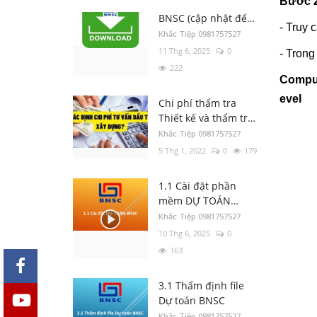
Bước 
Bộ cài DỰ TOÁN
BNSC (cập nhật đến
- Truy 
ngày 01/3/2022)
Khắc Tiệp 0981757527
11 Thg 6, 2025
0
- Trong
222
Compu
evel
Chi phí thẩm tra
Thiết kế và thẩm tra
Dự toán khi nào thì
Khắc Tiệp 0981757527
được điều chỉnh
5 Thg 1, 2022
0
179
k=1,2
1.1 Cài đặt phần
mềm DỰ TOÁN
BNSC
Khắc Tiệp 0981757527
10 Thg 6, 2025
0
163
3.1 Thẩm định file
Dự toán BNSC
Khắc Tiệp 0981757527