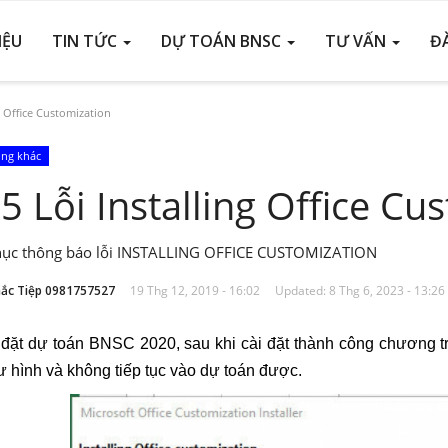
IỆU
TIN TỨC
DỰ TOÁN BNSC
TƯ VẤN
Đ
g Office Customization
ống khác
5 Lỗi Installing Office Cu
hục thông báo lỗi INSTALLING OFFICE CUSTOMIZATION
ắc Tiệp 0981757527
19 Thg 12, 2019 - 16:02
Updated: 8 Thg 6, 2023 - 13:26
 đặt dự toán BNSC 2020, sau khi cài đặt thành công chương trì
 hình và không tiếp tục vào dự toán được.