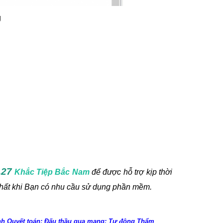
g
.27
Khắc Tiệp Bắc Nam
để được hỗ trợ kịp thời
nhất khi Bạn có nhu cầu sử dụng phần mềm.
anh Quyết toán; Đấu thầu qua mạng; Tự động Thẩm