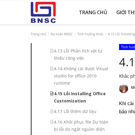
4.11 Lỗi khởi tạo: Method
not found: 'System. Type
TRANG CHỦ
GIỚI TH
Syste. Rumtime
4.12 Lỗi khởi tạo Could not
load file or assembly...,
Trang chủ
Dự toán BNSC
Tình huống khác
4.15 Lỗi Installin
Versions 15.0
Tình hu
4.13 Lỗi Phân tích vật tư
4.1
thiếu công việc
4.14 Không cài được Visual
Khắc p
studio for office 2010
runtime
Kh
4.15 Lỗi Installing Office
Customization
Khi cài
4.17 Lỗi thêm dữ liệu
báo như
4.16 Khôi phục file Dự toán
bị lỗi do ngắt nguồn điện